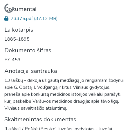
Įkeliama...
Dokumentai
73375.pdf
(37.12 MB)
Laikotarpis
1885-1895
Dokumento šifras
F7-453
Anotacija, santrauka
13 laiškų - dėkoja už gautą medžiagą jo rengiamam žodynui
apie G. Obstą, J. Volfgangą ir kitus Vilniaus gydytojus,
praneša apie konkursą medicinos istorijos veikalui parašyti,
kurį paskelbė Varšuvos medicinos draugija; apie tėvo ligą,
Vilniaus savaitraščio atsiuntimą.
Skaitmenintas dokumentas
[Laiškai] / Peškė (Peszke) Juzefas, gydytojas - Juzefui