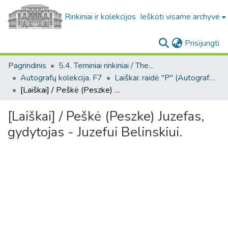
Rinkiniai ir kolekcijos
Ieškoti visame archyve
(c
Prisijungti
Pagrindinis
5.4. Teminiai rinkiniai / Thematic collections
Autografų kolekcija. F7
Laiškai: raidė "P" (Autografų kolekcija. F7)
[Laiškai] / Peškė (Peszke) Juzefas, gydytojas - Juzefui Belinskiui.
[Laiškai] / Peškė (Peszke) Juzefas,
gydytojas - Juzefui Belinskiui.