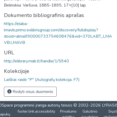
Belinskiui. Varšuva, 1885-1895. 17+[10] lap.
Dokumento bibliografinis aprašas
https://elaba-
lmavb.primo.exlibrisgroup.com/discovery/fulldisplay?
docid=alma990000733754608476&vid=370LABT_LMA
VB:LMAVB
URL
http://elibrary.mab.lt/handle/1/5940
Kolekcijoje
Laiškai: raidė "P" (Autografų kolekcija. F7)
Rodyti visus duomenis
DSpace programinė įranga
autorių teisės © 2002-2026
LYRASI
footer.link.accessibility
Privatumo
Galutinio
Siųst
lapukų
politika
naudotojo
atsiliep