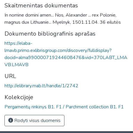
Skaitmenintas dokumentas
In nomine domini amen... Nos, Alexander ... rex Polonie,
magnus dux Lithuanie... Myelnyk, 1501.11.04. 36 eilutės
Dokumento bibliografinis aprašas
https://elaba-
lmavb.primo.exlibrisgroup.com/discovery/fulldisplay?
docid=alma990000719244608476&vid=370LABT_LMA
VB:LMAVB
URL
http://elibrary.mab.lt/handle/1/2742
Kolekcijoje
Pergamentų rinkinys B1. F1 / Parchment collection B1. F1
Rodyti visus duomenis