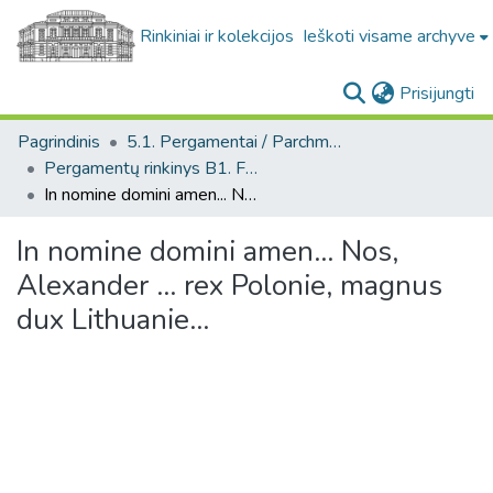
Rinkiniai ir kolekcijos
Ieškoti visame archyve
(c
Prisijungti
Pagrindinis
5.1. Pergamentai / Parchments
Pergamentų rinkinys B1. F1 / Parchment collection B1. F1
In nomine domini amen... Nos, Alexander ... rex Polonie, magnus dux Lithuanie...
In nomine domini amen... Nos,
Alexander ... rex Polonie, magnus
dux Lithuanie...