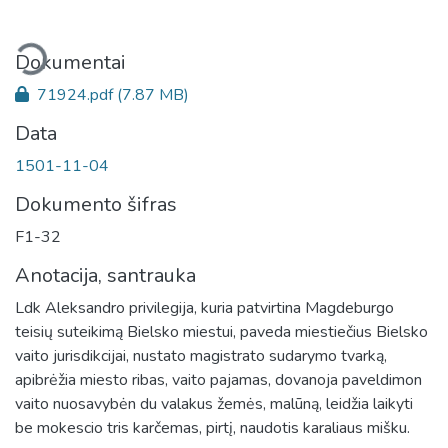
liama...
Dokumentai
71924.pdf
(7.87 MB)
Data
1501-11-04
Dokumento šifras
F1-32
Anotacija, santrauka
Ldk Aleksandro privilegija, kuria patvirtina Magdeburgo
teisių suteikimą Bielsko miestui, paveda miestiečius Bielsko
vaito jurisdikcijai, nustato magistrato sudarymo tvarką,
apibrėžia miesto ribas, vaito pajamas, dovanoja paveldimon
vaito nuosavybėn du valakus žemės, malūną, leidžia laikyti
be mokescio tris karčemas, pirtį, naudotis karaliaus mišku.