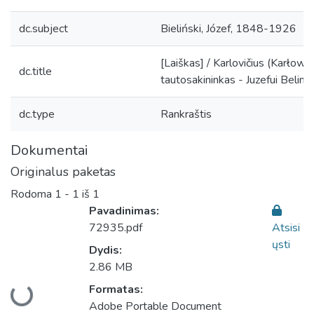
dc.subject
Bieliński, Józef, 1848-1926
[Laiškas] / Karlovičius (Karłowic
dc.title
tautosakininkas - Juzefui Belinsk
dc.type
Rankraštis
Dokumentai
Originalus paketas
Rodoma
1 - 1 iš 1
Pavadinimas:
72935.pdf
Atsisi
ųsti
Dydis:
2.86 MB
Įkeliama...
Formatas:
Adobe Portable Document