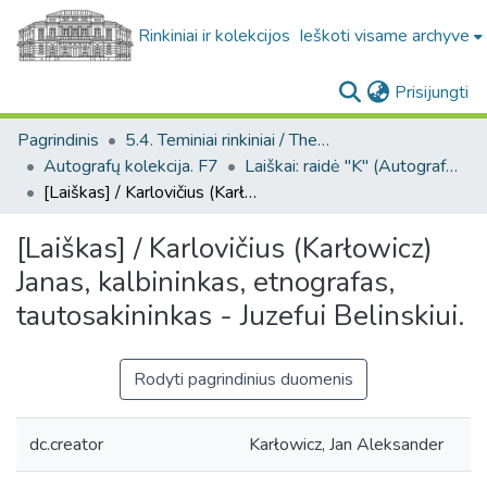
Rinkiniai ir kolekcijos
Ieškoti visame archyve
(c
Prisijungti
Pagrindinis
5.4. Teminiai rinkiniai / Thematic collections
Autografų kolekcija. F7
Laiškai: raidė "K" (Autografų kolekcija. F7)
[Laiškas] / Karlovičius (Karłowicz) Janas, kalbininkas, etnografas, tautosakininkas - Juzefui Belinskiui.
[Laiškas] / Karlovičius (Karłowicz)
Janas, kalbininkas, etnografas,
tautosakininkas - Juzefui Belinskiui.
Rodyti pagrindinius duomenis
dc.creator
Karłowicz, Jan Aleksander