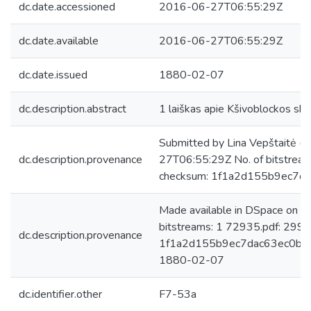
dc.date.accessioned
2016-06-27T06:55:29Z
dc.date.available
2016-06-27T06:55:29Z
dc.date.issued
1880-02-07
dc.description.abstract
1 laiškas apie Kšivoblockos skol
Submitted by Lina Vepštaitė (
dc.description.provenance
27T06:55:29Z No. of bitstrea
checksum: 1f1a2d155b9ec7d
Made available in DSpace on 
bitstreams: 1 72935.pdf: 299
dc.description.provenance
1f1a2d155b9ec7dac63ec0bcc3
1880-02-07
dc.identifier.other
F7-53a