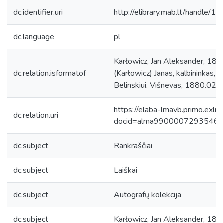
dc.identifier.uri
http://elibrary.mab.lt/handle/1
dc.language
pl
Karłowicz, Jan Aleksander, 1836
dc.relation.isformatof
(Karłowicz) Janas, kalbininkas, e
Belinskiui. Višnevas, 1880.02.07
https://elaba-lmavb.primo.exlib
dc.relation.uri
docid=alma9900007293546
dc.subject
Rankraščiai
dc.subject
Laiškai
dc.subject
Autografų kolekcija
dc.subject
Karłowicz, Jan Aleksander, 1