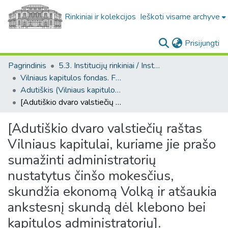
Rinkiniai ir kolekcijos
Ieškoti visame archyve
(c
Prisijungti
Pagrindinis
5.3. Institucijų rinkiniai / Institutional collections
Vilniaus kapitulos fondas. F43
Adutiškis (Vilniaus kapitulos fondas. F43. Bažnytinės valdos)
[Adutiškio dvaro valstiečių raštas Vilniaus kapitulai, kuriame jie prašo sumažinti administratorių nustatytus činšo mokesčius, skundžia ekonomą Volką ir atšaukia ankstesnį skundą dėl klebono bei kapitulos administratorių].
[Adutiškio dvaro valstiečių raštas
Vilniaus kapitulai, kuriame jie prašo
sumažinti administratorių
nustatytus činšo mokesčius,
skundžia ekonomą Volką ir atšaukia
ankstesnį skundą dėl klebono bei
kapitulos administratorių].