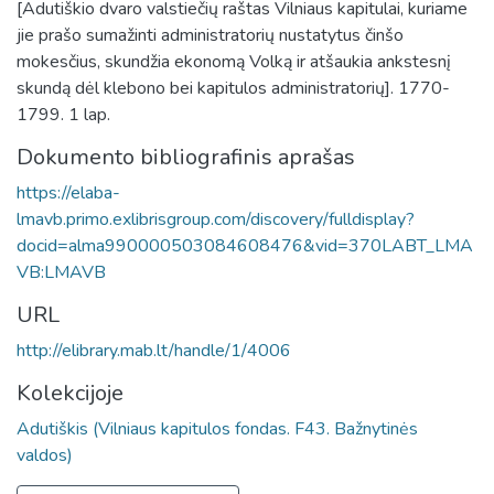
[Adutiškio dvaro valstiečių raštas Vilniaus kapitulai, kuriame
jie prašo sumažinti administratorių nustatytus činšo
mokesčius, skundžia ekonomą Volką ir atšaukia ankstesnį
skundą dėl klebono bei kapitulos administratorių]. 1770-
1799. 1 lap.
Dokumento bibliografinis aprašas
https://elaba-
lmavb.primo.exlibrisgroup.com/discovery/fulldisplay?
docid=alma990000503084608476&vid=370LABT_LMA
VB:LMAVB
URL
http://elibrary.mab.lt/handle/1/4006
Kolekcijoje
Adutiškis (Vilniaus kapitulos fondas. F43. Bažnytinės
valdos)