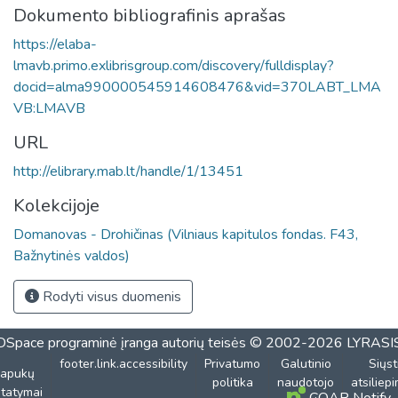
Dokumento bibliografinis aprašas
https://elaba-
lmavb.primo.exlibrisgroup.com/discovery/fulldisplay?
docid=alma990000545914608476&vid=370LABT_LMA
VB:LMAVB
URL
http://elibrary.mab.lt/handle/1/13451
Kolekcijoje
Domanovas - Drohičinas (Vilniaus kapitulos fondas. F43,
Bažnytinės valdos)
Rodyti visus duomenis
DSpace programinė įranga
autorių teisės © 2002-2026
LYRASI
footer.link.accessibility
Privatumo
Galutinio
Siųst
lapukų
politika
naudotojo
atsiliep
tatymai
COAR Notify