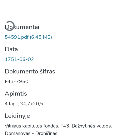
eliama...
Dokumentai
54591.pdf
(6.45 MB)
Data
1751-06-02
Dokumento šifras
F43-7950
Apimtis
4 lap. ; 34,7x20,5.
Leidinyje
Vilniaus kapitulos fondas. F43, Bažnytinės valdos.
Domanovas - Drohičinas.