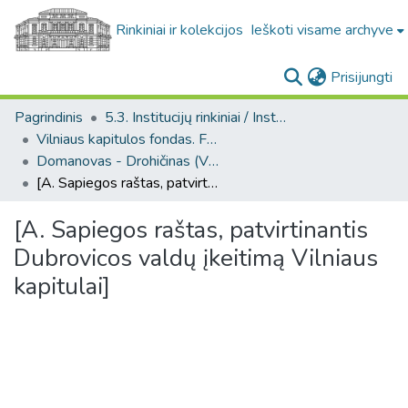
Rinkiniai ir kolekcijos
Ieškoti visame archyve
(c
Prisijungti
Pagrindinis
5.3. Institucijų rinkiniai / Institutional collections
Vilniaus kapitulos fondas. F43
Domanovas - Drohičinas (Vilniaus kapitulos fondas. F43, Bažnytinės valdos)
[A. Sapiegos raštas, patvirtinantis Dubrovicos valdų įkeitimą Vilniaus kapitulai]
[A. Sapiegos raštas, patvirtinantis
Dubrovicos valdų įkeitimą Vilniaus
kapitulai]