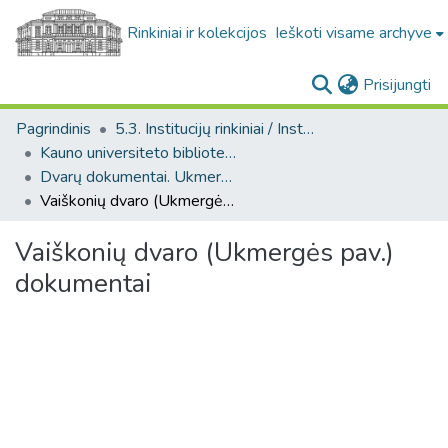
Rinkiniai ir kolekcijos
Ieškoti visame archyve
(c
Prisijungti
Pagrindinis
5.3. Institucijų rinkiniai / Institutional collections
Kauno universiteto bibliotekos varia. F12
Dvarų dokumentai. Ukmergės pavietas (Kauno universiteto bibliotekos varia. F12)
Vaiškonių dvaro (Ukmergės pav.) dokumentai
Vaiškonių dvaro (Ukmergės pav.)
dokumentai