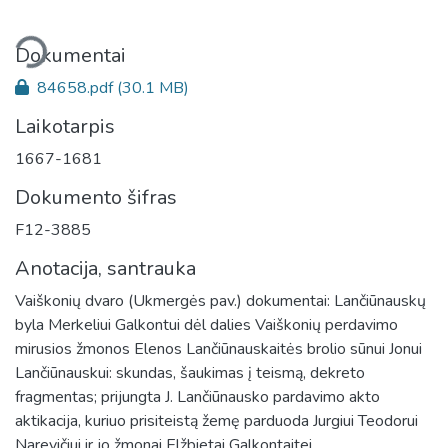
liama...
Dokumentai
84658.pdf
(30.1 MB)
Laikotarpis
1667-1681
Dokumento šifras
F12-3885
Anotacija, santrauka
Vaiškonių dvaro (Ukmergės pav.) dokumentai: Lančiūnauskų
byla Merkeliui Galkontui dėl dalies Vaiškonių perdavimo
mirusios žmonos Elenos Lančiūnauskaitės brolio sūnui Jonui
Lančiūnauskui: skundas, šaukimas į teismą, dekreto
fragmentas; prijungta J. Lančiūnausko pardavimo akto
aktikacija, kuriuo prisiteistą žemę parduoda Jurgiui Teodorui
Narevičiui ir jo žmonai Elžbietai Galkontaitei.