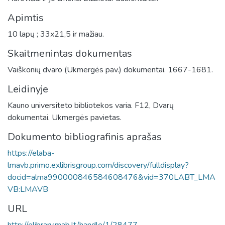
Apimtis
10 lapų ; 33x21,5 ir mažiau.
Skaitmenintas dokumentas
Vaiškonių dvaro (Ukmergės pav.) dokumentai. 1667-1681.
Leidinyje
Kauno universiteto bibliotekos varia. F12, Dvarų
dokumentai. Ukmergės pavietas.
Dokumento bibliografinis aprašas
https://elaba-
lmavb.primo.exlibrisgroup.com/discovery/fulldisplay?
docid=alma990000846584608476&vid=370LABT_LMA
VB:LMAVB
URL
http://elibrary.mab.lt/handle/1/28477