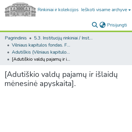
Rinkiniai ir kolekcijos
Ieškoti visame archyve
(c
Prisijungti
Pagrindinis
5.3. Institucijų rinkiniai / Institutional collections
Vilniaus kapitulos fondas. F43
Adutiškis (Vilniaus kapitulos fondas. F43. Bažnytinės valdos)
[Adutiškio valdų pajamų ir išlaidų mėnesinė apyskaita].
[Adutiškio valdų pajamų ir išlaidų
mėnesinė apyskaita].