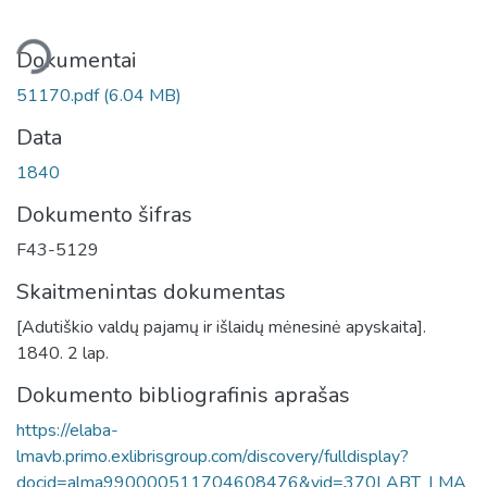
liama...
Dokumentai
51170.pdf
(6.04 MB)
Data
1840
Dokumento šifras
F43-5129
Skaitmenintas dokumentas
[Adutiškio valdų pajamų ir išlaidų mėnesinė apyskaita].
1840. 2 lap.
Dokumento bibliografinis aprašas
https://elaba-
lmavb.primo.exlibrisgroup.com/discovery/fulldisplay?
docid=alma990000511704608476&vid=370LABT_LMA