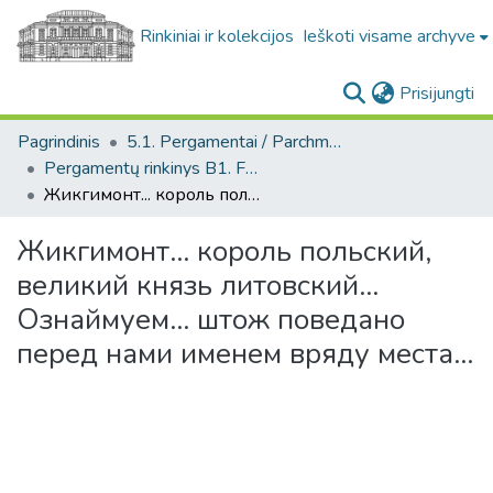
Rinkiniai ir kolekcijos
Ieškoti visame archyve
(c
Prisijungti
Pagrindinis
5.1. Pergamentai / Parchments
Pergamentų rinkinys B1. F1 / Parchment collection B1. F1
Жикгимонт... король польский, великий князь литовский... Ознаймуем... штож поведано перед нами именем вряду места...
Жикгимонт... король польский,
великий князь литовский...
Ознаймуем... штож поведано
перед нами именем вряду места...