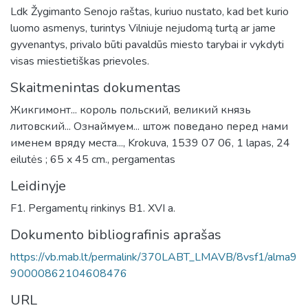
Ldk Žygimanto Senojo raštas, kuriuo nustato, kad bet kurio
luomo asmenys, turintys Vilniuje nejudomą turtą ar jame
gyvenantys, privalo būti pavaldūs miesto tarybai ir vykdyti
visas miestietiškas prievoles.
Skaitmenintas dokumentas
Жикгимонт... король польский, великий князь
литовский... Ознаймуем... штож поведано перед нами
именем вряду места..., Krokuva, 1539 07 06, 1 lapas, 24
eilutės ; 65 x 45 cm., pergamentas
Leidinyje
F1. Pergamentų rinkinys B1. XVI a.
Dokumento bibliografinis aprašas
https://vb.mab.lt/permalink/370LABT_LMAVB/8vsf1/alma9
90000862104608476
URL