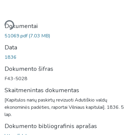
liama...
Dokumentai
51069.pdf
(7.03 MB)
Data
1836
Dokumento šifras
F43-5028
Skaitmenintas dokumentas
[Kapitulos narių paskirtų revizuoti Adutiškio valdų
ekonominės padėties, raportai Vilniaus kapitulai]. 1836. 5
lap.
Dokumento bibliografinis aprašas