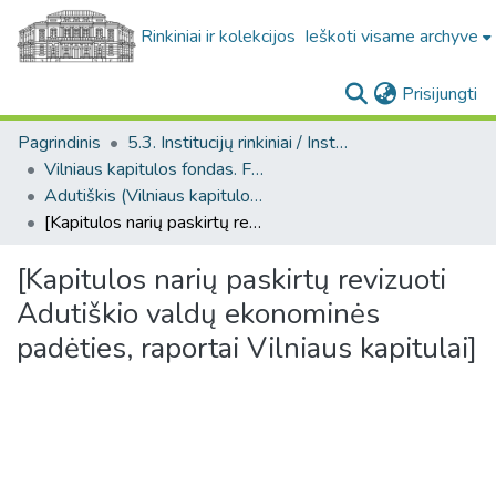
Rinkiniai ir kolekcijos
Ieškoti visame archyve
(c
Prisijungti
Pagrindinis
5.3. Institucijų rinkiniai / Institutional collections
Vilniaus kapitulos fondas. F43
Adutiškis (Vilniaus kapitulos fondas. F43. Bažnytinės valdos)
[Kapitulos narių paskirtų revizuoti Adutiškio valdų ekonominės padėties, raportai Vilniaus kapitulai]
[Kapitulos narių paskirtų revizuoti
Adutiškio valdų ekonominės
padėties, raportai Vilniaus kapitulai]