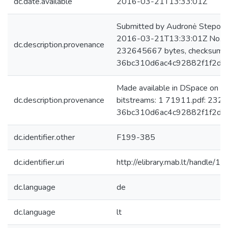
dc.date.available
2016-03-21T13:33:01Z
Submitted by Audronė Steponai
2016-03-21T13:33:01Z No. of 
dc.description.provenance
232645667 bytes, checksum:
36bc310d6ac4c92882f1f2d9
Made available in DSpace on 
dc.description.provenance
bitstreams: 1 71911.pdf: 232
36bc310d6ac4c92882f1f2d9
dc.identifier.other
F199-385
dc.identifier.uri
http://elibrary.mab.lt/handle/1
dc.language
de
dc.language
lt