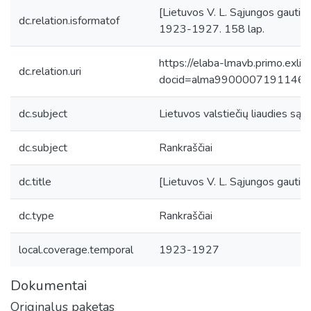
[Lietuvos V. L. Sąjungos gautieji 
dc.relation.isformatof
1923-1927. 158 lap.
https://elaba-lmavb.primo.exlib
dc.relation.uri
docid=alma9900007191146
dc.subject
Lietuvos valstiečių liaudies sąj
dc.subject
Rankraščiai
dc.title
[Lietuvos V. L. Sąjungos gautieji 
dc.type
Rankraščiai
local.coverage.temporal
1923-1927
Dokumentai
Originalus paketas