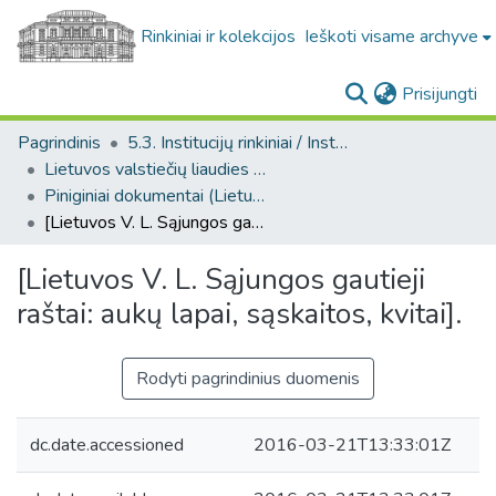
Rinkiniai ir kolekcijos
Ieškoti visame archyve
(c
Prisijungti
Pagrindinis
5.3. Institucijų rinkiniai / Institutional collections
Lietuvos valstiečių liaudies sąjunga. F199
Piniginiai dokumentai (Lietuvos valstiečių liaudies sąjunga. F199)
[Lietuvos V. L. Sąjungos gautieji raštai: aukų lapai, sąskaitos, kvitai].
[Lietuvos V. L. Sąjungos gautieji
raštai: aukų lapai, sąskaitos, kvitai].
Rodyti pagrindinius duomenis
dc.date.accessioned
2016-03-21T13:33:01Z