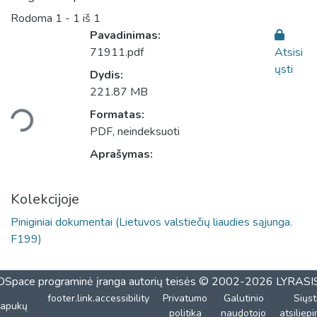
Rodoma
1 - 1 iš 1
Pavadinimas:
71911.pdf
Atsisi
ųsti
Dydis:
221.87 MB
liama...
Formatas:
PDF, neindeksuoti
Aprašymas:
Kolekcijoje
Piniginiai dokumentai (Lietuvos valstiečių liaudies sąjunga.
F199)
DSpace programinė įranga
autorių teisės © 2002-2026
LYRASI
footer.link.accessibility
Privatumo
Galutinio
Siųst
lapukų
politika
naudotojo
atsiliep