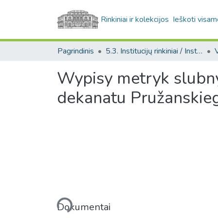
Rinkiniai ir kolekcijos
Ieškoti visam
Pagrindinis
5.3. Institucijų rinkiniai / Institutional collections
Wypisy metryk slubny
dekanatu Pružanskie
Įkeliama...
Dokumentai