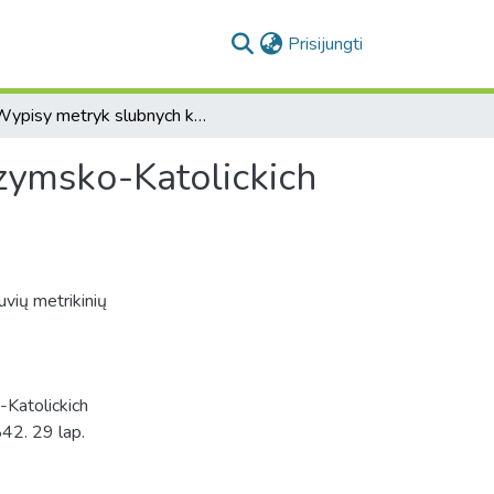
(current)
Prisijungti
Wypisy metryk slubnych kosciolow parafialnych Rzymsko-Katolickich dekanatu Pružanskiego od roku 1841 do 1842.
zymsko-Katolickich
vių metrikinių
Katolickich
42. 29 lap.