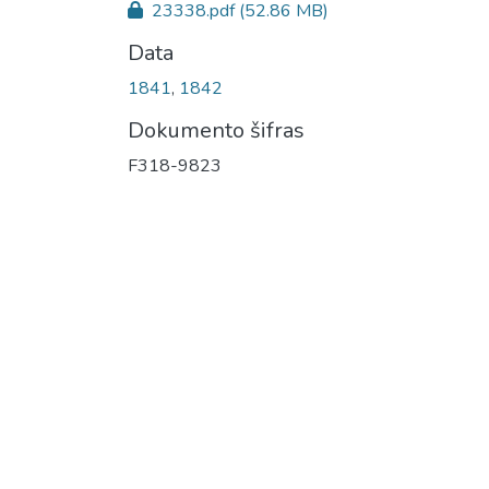
23338.pdf
(52.86 MB)
Data
1841
,
1842
Dokumento šifras
F318-9823