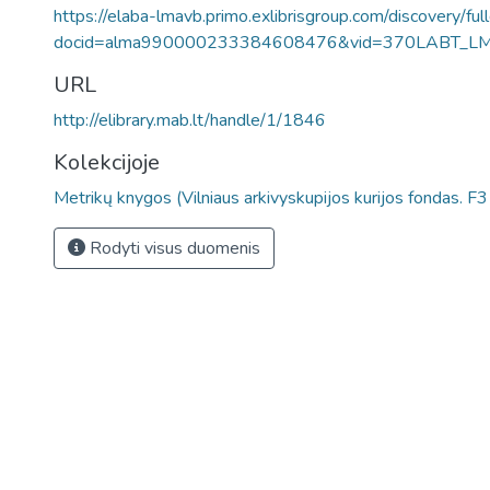
https://elaba-lmavb.primo.exlibrisgroup.com/discovery/ful
docid=alma990000233384608476&vid=370LABT_L
URL
http://elibrary.mab.lt/handle/1/1846
Kolekcijoje
Metrikų knygos (Vilniaus arkivyskupijos kurijos fondas. F
Rodyti visus duomenis