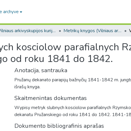
e archyve
Vilniaus arkivyskupijos kurijos fondas. F318
Metrikų knygos (Vilniaus arkivyskupijos kurijos fondas. F318)
ch kosciolow parafialnych R
go od roku 1841 do 1842.
Anotacija, santrauka
Pružanų dekanato parapijų bažnyčių 1841-1842 m. jungtu
išrašų knyga.
Skaitmenintas dokumentas
Wypisy metryk slubnych kosciolow parafialnych Rzymsko-
dekanatu Pružanskiego od roku 1841 do 1842. 1841-18
Dokumento bibliografinis aprašas