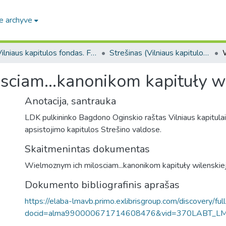
e archyve
Vilniaus kapitulos fondas. F43
Strešinas (Vilniaus kapitulos fondas. F43. Bažnytinės valdos)
iam...kanonikom kapituły wil
Anotacija, santrauka
LDK pulkininko Bagdono Oginskio raštas Vilniaus kapitula
apsistojimo kapitulos Strešino valdose.
Skaitmenintas dokumentas
Wielmoznym ich milosciam...kanonikom kapituły wilenskiej.
Dokumento bibliografinis aprašas
https://elaba-lmavb.primo.exlibrisgroup.com/discovery/ful
docid=alma990000671714608476&vid=370LABT_L