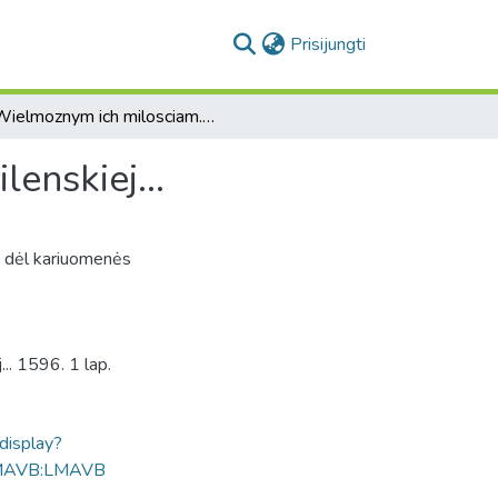
(current)
Prisijungti
Wielmoznym ich milosciam...kanonikom kapituły wilenskiej...
enskiej...
i dėl kariuomenės
.. 1596. 1 lap.
ldisplay?
MAVB:LMAVB