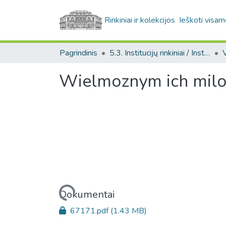
Rinkiniai ir kolekcijos
Ieškoti visam
Pagrindinis
5.3. Institucijų rinkiniai / Institutional collections
Wielmoznym ich milosc
Įkeliama...
Dokumentai
67171.pdf
(1.43 MB)