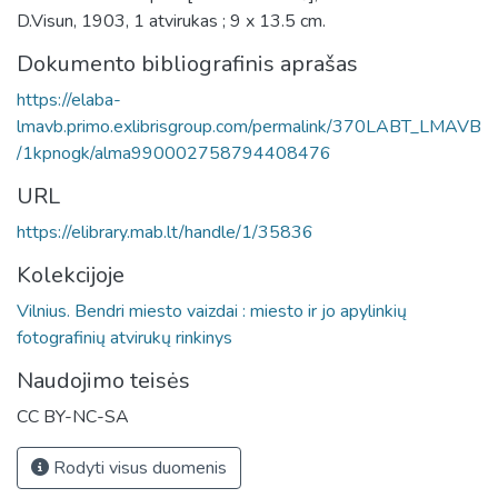
D.Visun, 1903, 1 atvirukas ; 9 x 13.5 cm.
Dokumento bibliografinis aprašas
https://elaba-
lmavb.primo.exlibrisgroup.com/permalink/370LABT_LMAVB
/1kpnogk/alma990002758794408476
URL
https://elibrary.mab.lt/handle/1/35836
Kolekcijoje
Vilnius. Bendri miesto vaizdai : miesto ir jo apylinkių
fotografinių atvirukų rinkinys
Naudojimo teisės
CC BY-NC-SA
Rodyti visus duomenis