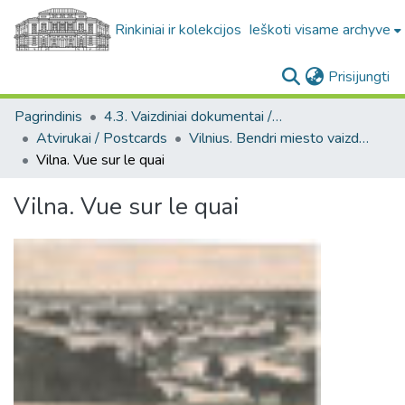
Rinkiniai ir kolekcijos
Ieškoti visame archyve
(c
Prisijungti
Pagrindinis
4.3. Vaizdiniai dokumentai / Visual documents
Atvirukai / Postcards
Vilnius. Bendri miesto vaizdai : miesto ir jo apylinkių fotografinių atvirukų rinkinys
Vilna. Vue sur le quai
Vilna. Vue sur le quai