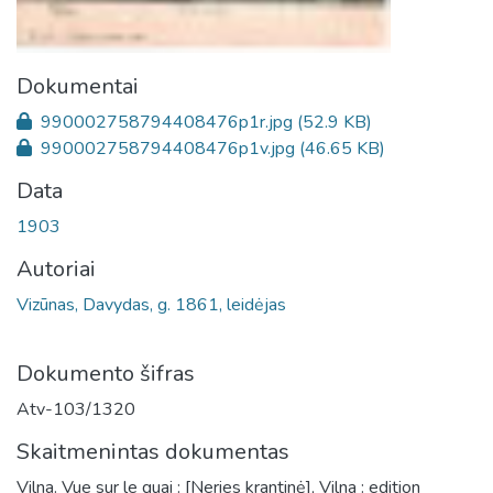
Dokumentai
990002758794408476p1r.jpg
(52.9 KB)
990002758794408476p1v.jpg
(46.65 KB)
Data
1903
Autoriai
Vizūnas, Davydas, g. 1861, leidėjas
Dokumento šifras
Atv-103/1320
Skaitmenintas dokumentas
Vilna. Vue sur le quai : [Neries krantinė], Vilna : edition