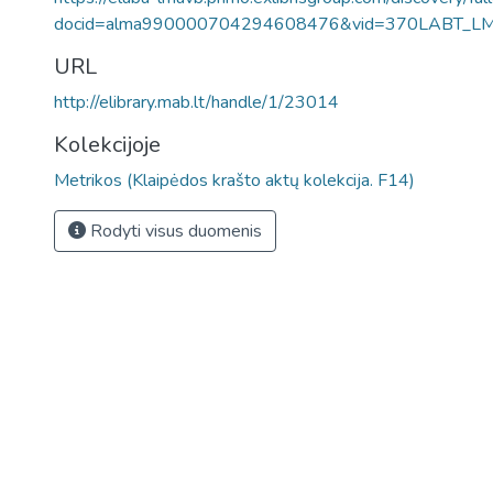
docid=alma990000704294608476&vid=370LABT_L
URL
http://elibrary.mab.lt/handle/1/23014
Kolekcijoje
Metrikos (Klaipėdos krašto aktų kolekcija. F14)
Rodyti visus duomenis