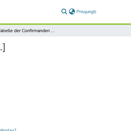
(current)
Prisijungti
Tabelle der Confirmanden des Kirch∫piels Szillen [...]
.]
ldisplay?