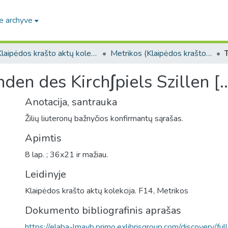
e archyve
Klaipėdos krašto aktų kolekcija. F14
Metrikos (Klaipėdos krašto aktų kolekcija. F14)
en des Kirch∫piels Szillen [..
Anotacija, santrauka
Žilių liuteronų bažnyčios konfirmantų sąrašas.
Apimtis
8 lap. ; 36x21 ir mažiau.
Leidinyje
Klaipėdos krašto aktų kolekcija. F14, Metrikos
Dokumento bibliografinis aprašas
https://elaba-lmavb.primo.exlibrisgroup.com/discovery/ful