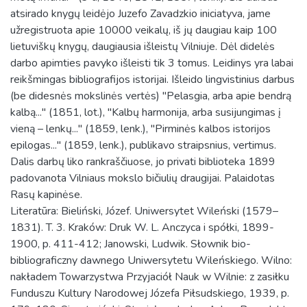
atsirado knygų leidėjo Juzefo Zavadzkio iniciatyva, jame
užregistruota apie 10000 veikalų, iš jų daugiau kaip 100
lietuviškų knygų, daugiausia išleistų Vilniuje. Dėl didelės
darbo apimties pavyko išleisti tik 3 tomus. Leidinys yra labai
reikšmingas bibliografijos istorijai. Išleido lingvistinius darbus
(be didesnės mokslinės vertės) "Pelasgia, arba apie bendrą
kalbą..." (1851, lot.), "Kalbų harmonija, arba susijungimas į
vieną – lenkų..." (1859, lenk.), "Pirminės kalbos istorijos
epilogas..." (1859, lenk.), publikavo straipsnius, vertimus.
Dalis darbų liko rankraščiuose, jo privati biblioteka 1899
padovanota Vilniaus mokslo bičiulių draugijai. Palaidotas
Rasų kapinėse.
Literatūra: Bieliński, Józef. Uniwersytet Wileński (1579–
1831). T. 3. Kraków: Druk W. L. Anczyca i spółki, 1899-
1900, p. 411-412; Janowski, Ludwik. Słownik bio-
bibliograficzny dawnego Uniwersytetu Wileńskiego. Wilno:
nakładem Towarzystwa Przyjaciół Nauk w Wilnie: z zasiłku
Funduszu Kultury Narodowej Józefa Piłsudskiego, 1939, p.