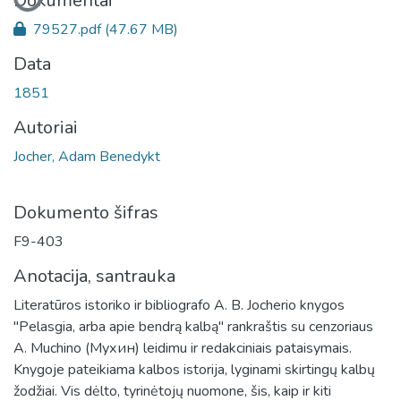
Dokumentai
79527.pdf
(47.67 MB)
Data
1851
Autoriai
Jocher, Adam Benedykt
Dokumento šifras
F9-403
Anotacija, santrauka
Literatūros istoriko ir bibliografo A. B. Jocherio knygos
"Pelasgia, arba apie bendrą kalbą" rankraštis su cenzoriaus
A. Muchino (Мухин) leidimu ir redakciniais pataisymais.
Knygoje pateikiama kalbos istorija, lyginami skirtingų kalbų
žodžiai. Vis dėlto, tyrinėtojų nuomone, šis, kaip ir kiti