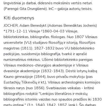
lingvistiniai jo darbai, didesnės mokslinės vertės neturi.
(Parengė Gita Drungilienė). InC – galioja autorių teisės.
Kiti duomenys
JOCHER, Adam Benedykt (Adomas Benediktas Jocheris)
*1791-12-11 Vilniuje †1860-04-03 Vilniuje,
bibliotekininkas, bibliografas, filologas. Nuo 1807 Vilniaus
universitete (VU) studijavo filosofiją ir istoriją, filosofijos
magistras (1811). 1827-1832 buvo VU bibliotekininko
padėjėjas, susidomėjo bibliografija, tvarkė ir aprašė
numizmatinius rinkinius. Užėmė bibliotekininko pareigas
Vilniaus medicinos-chirurgijos akademijoje ir Vilniaus
dvasinėje akademijoje (1832-1843). Dėstė lotynų kalbą
Kauno gimnazijoje (1844), buvo privačiu mokytoju (pas
Eustachijų Tiškevičių ir kt.), Vilniaus archeologinės komisijos
tikrasis narys (nuo 1856). Svarbiausias veikalas - kritinė
bibliografijos rodyklė "Lenkijos literatūros ir mokslų
bibliografinis istorinis vaizdas nuo spaudos pradžios iki 1830
metų imtinai " (3 t., 1840, 1842, 1857, lenk.). Šis darbas