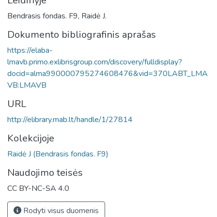
Leidinyje
Bendrasis fondas. F9, Raidė J.
Dokumento bibliografinis aprašas
https://elaba-
lmavb.primo.exlibrisgroup.com/discovery/fulldisplay?
docid=alma990000795274608476&vid=370LABT_LMA
VB:LMAVB
URL
http://elibrary.mab.lt/handle/1/27814
Kolekcijoje
Raidė J (Bendrasis fondas. F9)
Naudojimo teisės
CC BY-NC-SA 4.0
Rodyti visus duomenis