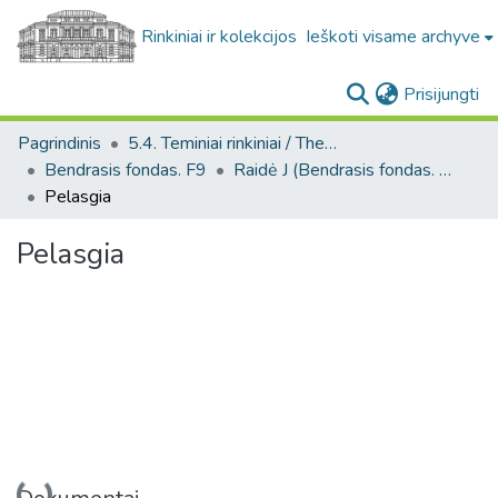
Rinkiniai ir kolekcijos
Ieškoti visame archyve
(c
Prisijungti
Pagrindinis
5.4. Teminiai rinkiniai / Thematic collections
Bendrasis fondas. F9
Raidė J (Bendrasis fondas. F9)
Pelasgia
Pelasgia
Įkeliama...