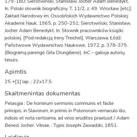
179-180; Sierotwiński, Stanisław. Jocher Adam Benedykt.
In: Polski słownik biograficzny. T. 11/2, z. 49. Wrocław [etc.]:
Zakład Narodowy im. Ossolińskich Wydawnictwo Polskiej
Akademii Nauk, 1965, p. 250-251; Sierotwiński, Stanisław.
Jocher Adam Benedykt. In: Słownik pracowników książki
polskiej. [Pod redakcją Ireny Treichel]. Warszawa; Łódź:
Państwowe Wydawnictwo Naukowe, 1972, p. 378-379.
(Biogramą parengė Gita Drungilienė). InC – galioja autorių
teisės.
Apimtis
25 +[1] lap. ; 22x17,5.
Skaitmenintas dokumentas
Pelasgia : De hominum sermonis communis et facile
principis, in Slavorum, in primis in Polonorum vernaculo illo,
indiciis et nota certisiima, ad viros eruditos praelusit / Adam
Bened. Jocher. Vilnae, : Typis Josephi Zawadzki, 1851.