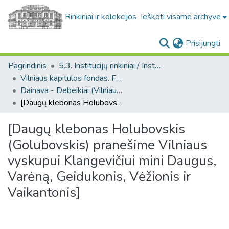
Rinkiniai ir kolekcijos
Ieškoti visame archyve
(c
Prisijungti
Pagrindinis
5.3. Institucijų rinkiniai / Institutional collections
Vilniaus kapitulos fondas. F43
Dainava - Debeikiai (Vilniaus kapitulos fondas. F43, Bažnytinės valdos)
[Daugų klebonas Holubovskis (Golubovskis) pranešime Vilniaus vyskupui Klangevičiui mini Daugus, Varėną, Geidukonis, Vėžionis ir Vaikantonis]
[Daugų klebonas Holubovskis
(Golubovskis) pranešime Vilniaus
vyskupui Klangevičiui mini Daugus,
Varėną, Geidukonis, Vėžionis ir
Vaikantonis]