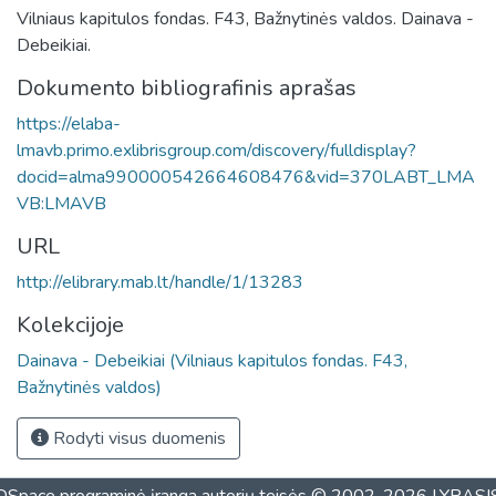
Vilniaus kapitulos fondas. F43, Bažnytinės valdos. Dainava -
Debeikiai.
Dokumento bibliografinis aprašas
https://elaba-
lmavb.primo.exlibrisgroup.com/discovery/fulldisplay?
docid=alma990000542664608476&vid=370LABT_LMA
VB:LMAVB
URL
http://elibrary.mab.lt/handle/1/13283
Kolekcijoje
Dainava - Debeikiai (Vilniaus kapitulos fondas. F43,
Bažnytinės valdos)
Rodyti visus duomenis