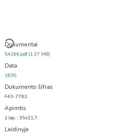
liama...
Dokumentai
54266.pdf
(1.37 MB)
Data
1830
Dokumento šifras
F43-7783
Apimtis
1 lap. ; 35x21,7.
Leidinyje