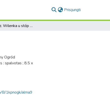
(current)
Prisijungti
Wilno. Rz. Wilenka u stóp Góry Zamkowej
ony Ogród
 : spalvotas ; 8.5 x
AVB/1kpnogk/alma9