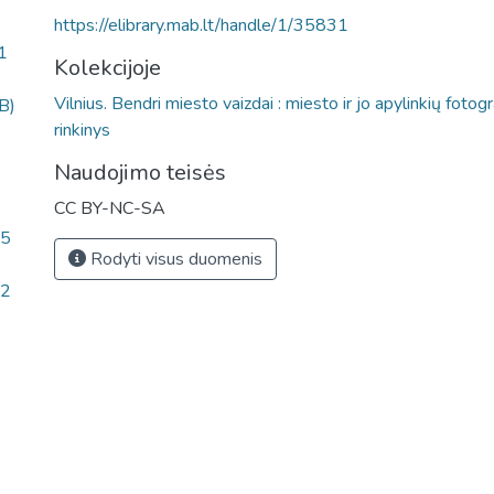
https://elibrary.mab.lt/handle/1/35831
1
Kolekcijoje
Vilnius. Bendri miesto vaizdai : miesto ir jo apylinkių fotogr
B)
rinkinys
Naudojimo teisės
CC BY-NC-SA
75
Rodyti visus duomenis
82