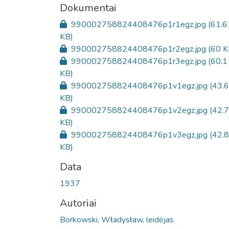
Dokumentai
990002758824408476p1r1egz.jpg
(61.6
KB)
990002758824408476p1r2egz.jpg
(60 K
990002758824408476p1r3egz.jpg
(60.1
KB)
990002758824408476p1v1egz.jpg
(43.6
KB)
990002758824408476p1v2egz.jpg
(42.
KB)
990002758824408476p1v3egz.jpg
(42.
KB)
Data
1937
Autoriai
Borkowski, Władysław, leidėjas