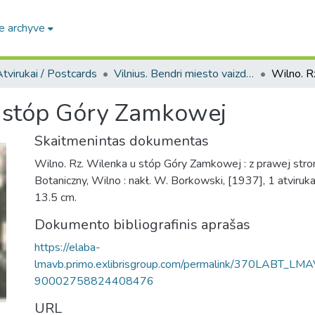
e archyve
tvirukai / Postcards
Vilnius. Bendri miesto vaizdai : miesto ir jo apylinkių fotografinių atvirukų rinkinys
u stóp Góry Zamkowej
Skaitmenintas dokumentas
Wilno. Rz. Wilenka u stóp Góry Zamkowej : z prawej str
Botaniczny, Wilno : nakł. W. Borkowski, [1937], 1 atvirukas
13.5 cm.
Dokumento bibliografinis aprašas
https://elaba-
lmavb.primo.exlibrisgroup.com/permalink/370LABT_LM
90002758824408476
URL