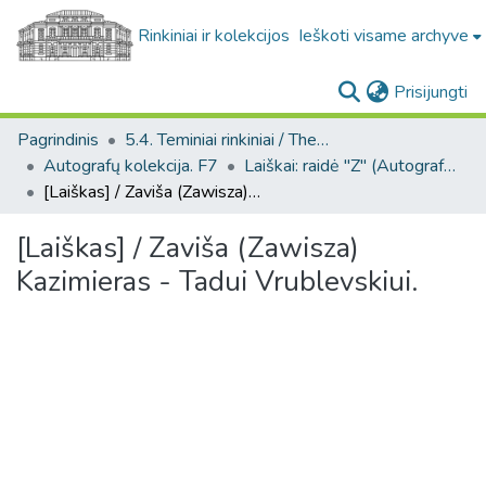
Rinkiniai ir kolekcijos
Ieškoti visame archyve
(c
Prisijungti
Pagrindinis
5.4. Teminiai rinkiniai / Thematic collections
Autografų kolekcija. F7
Laiškai: raidė "Z" (Autografų kolekcija. F7)
[Laiškas] / Zaviša (Zawisza) Kazimieras - Tadui Vrublevskiui.
[Laiškas] / Zaviša (Zawisza)
Kazimieras - Tadui Vrublevskiui.