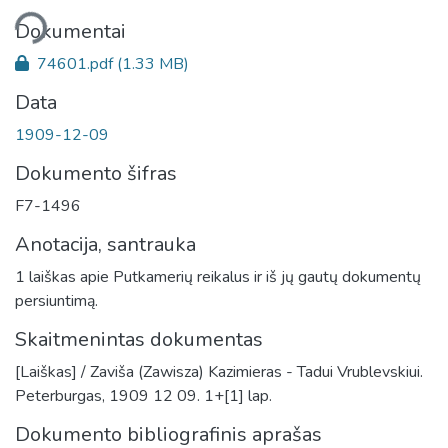
liama...
Dokumentai
74601.pdf
(1.33 MB)
Data
1909-12-09
Dokumento šifras
F7-1496
Anotacija, santrauka
1 laiškas apie Putkamerių reikalus ir iš jų gautų dokumentų
persiuntimą.
Skaitmenintas dokumentas
[Laiškas] / Zaviša (Zawisza) Kazimieras - Tadui Vrublevskiui.
Peterburgas, 1909 12 09. 1+[1] lap.
Dokumento bibliografinis aprašas