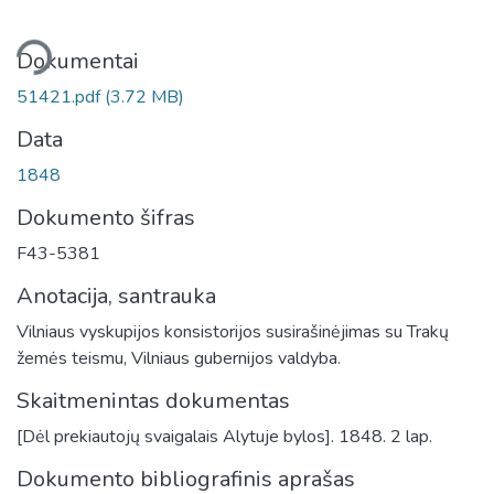
liama...
Dokumentai
51421.pdf
(3.72 MB)
Data
1848
Dokumento šifras
F43-5381
Anotacija, santrauka
Vilniaus vyskupijos konsistorijos susirašinėjimas su Trakų
žemės teismu, Vilniaus gubernijos valdyba.
Skaitmenintas dokumentas
[Dėl prekiautojų svaigalais Alytuje bylos]. 1848. 2 lap.
Dokumento bibliografinis aprašas