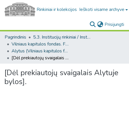
Rinkiniai ir kolekcijos
Ieškoti visame archyve
(c
Prisijungti
Pagrindinis
5.3. Institucijų rinkiniai / Institutional collections
Vilniaus kapitulos fondas. F43
Alytus (Vilniaus kapitulos fondas. F43. Bažnytinės valdos)
[Dėl prekiautojų svaigalais Alytuje bylos].
[Dėl prekiautojų svaigalais Alytuje
bylos].