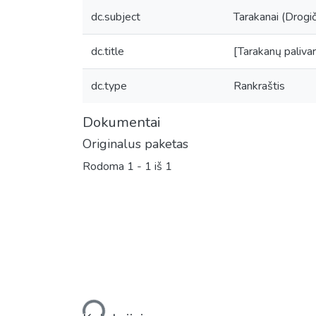
dc.subject
Tarakanai (Drogič
dc.title
[Tarakanų palivar
dc.type
Rankraštis
Dokumentai
Originalus paketas
Rodoma
1 - 1 iš 1
Įkeliama...