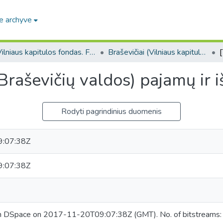
e archyve
Vilniaus kapitulos fondas. F43
Braševičiai (Vilniaus kapitulos fondas. F43. Bažnytinės valdos)
raševičių valdos) pajamų ir iš
Rodyti pagrindinius duomenis
:07:38Z
:07:38Z
in DSpace on 2017-11-20T09:07:38Z (GMT). No. of bitstreams