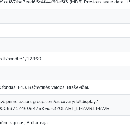
d9cef87fbe7ead65c4f44f60e5f3 (MD5) Previous issue date: 
mab.lt/handle/1/12960
s fondas. F43, Bažnytinės valdos. Braševičiai.
avb.primo.exlibrisgroup.com/discovery/fulldisplay?
0000537174608476&vid=370LABT_LMAVB:LMAVB
čino rajonas, Baltarusija)