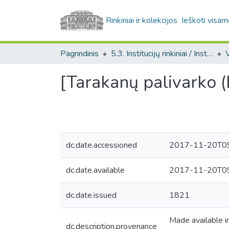
Rinkiniai ir kolekcijos
Ieškoti visam
Pagrindinis
5.3. Institucijų rinkiniai / Institutional collections
[Tarakanų palivarko (B
dc.date.accessioned
2017-11-20T09
dc.date.available
2017-11-20T09
dc.date.issued
1821
Made available 
dc.description.provenance