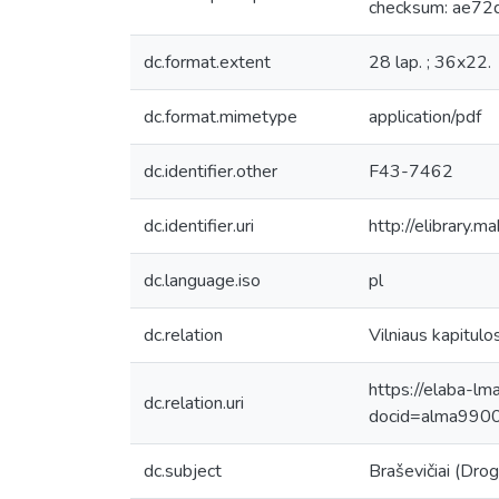
checksum: ae72
dc.format.extent
28 lap. ; 36x22.
dc.format.mimetype
application/pdf
dc.identifier.other
F43-7462
dc.identifier.uri
http://elibrary.
dc.language.iso
pl
dc.relation
Vilniaus kapitulo
https://elaba-lm
dc.relation.uri
docid=alma99
dc.subject
Braševičiai (Drogi