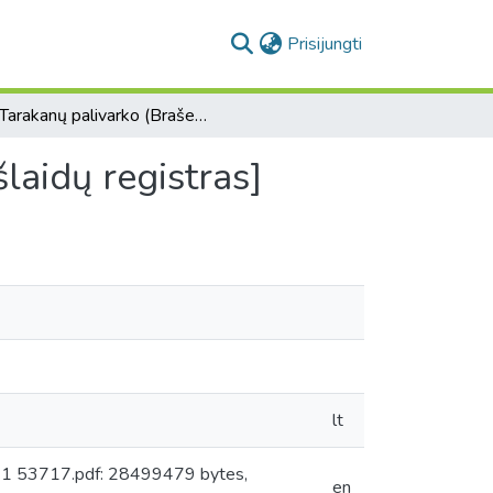
(current)
Prisijungti
[Tarakanų palivarko (Braševičių valdos) pajamų ir išlaidų registras]
laidų registras]
lt
: 1 53717.pdf: 28499479 bytes,
en