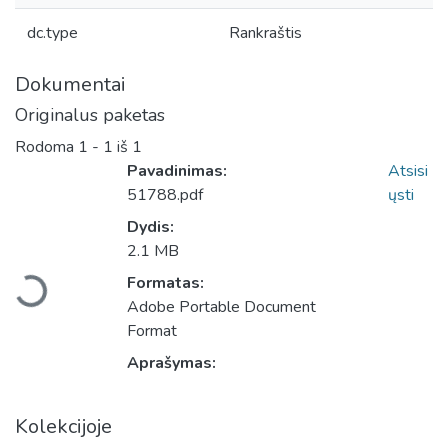
dc.type
Rankraštis
Dokumentai
Originalus paketas
Rodoma
1 - 1 iš 1
Pavadinimas:
Atsisi
51788.pdf
ųsti
Dydis:
Įkeliama...
2.1 MB
Formatas:
Adobe Portable Document
Format
Aprašymas:
Kolekcijoje