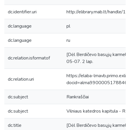
dc.identifier.uri
http://elibrary.mab.lt/handle/1
dc.language
pl
dc.language
ru
[Dėl Berdičevo basųjų karmelitų
dc.relation.isformatof
05-07. 2 lap.
https://elaba-lmavb.primo.exlib
dc.relation.uri
docid=alma9900005178846
dc.subject
Rankraščiai
dc.subject
Vilniaus katedros kapitula - Ran
dc.title
[Dėl Berdičevo basųjų karmelitų