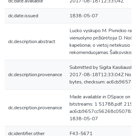
dc.date.available
2017-08-18T12:33:04Z
dc.date.issued
1838-05-07
Lucko vyskupo M. Pivnickio raš
vienuolyno prižiūrėtojui D. Nočins
dc.description.abstract
kapelionai, o vietoj netekusio sv
rekomenduojamas Šalkovskis.
Submitted by Sigita Kasiliauski
dc.description.provenance
2017-08-18T12:33:04Z No. of
bytes, checksum: ac6cb965
Made available in DSpace on 
bitstreams: 1 51788.pdf: 219
dc.description.provenance
ac6cb9657cc56268c050783ceb
1838-05-07
dc.identifier.other
F43-5671