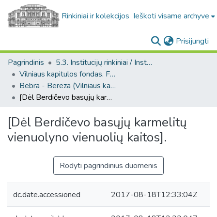
Rinkiniai ir kolekcijos
Ieškoti visame archyve
(c
Prisijungti
Pagrindinis
5.3. Institucijų rinkiniai / Institutional collections
Vilniaus kapitulos fondas. F43
Bebra - Bereza (Vilniaus kapitulos fondas. F43. Bažnytinės valdos)
[Dėl Berdičevo basųjų karmelitų vienuolyno vienuolių kaitos].
[Dėl Berdičevo basųjų karmelitų
vienuolyno vienuolių kaitos].
Rodyti pagrindinius duomenis
dc.date.accessioned
2017-08-18T12:33:04Z