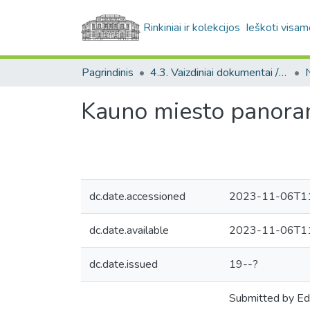
Rinkiniai ir kolekcijos
Ieškoti visam
Pagrindinis
4.3. Vaizdiniai dokumentai / Visual documents
Kauno miesto panoram
dc.date.accessioned
2023-11-06T11
dc.date.available
2023-11-06T11
dc.date.issued
19--?
Submitted by Ed