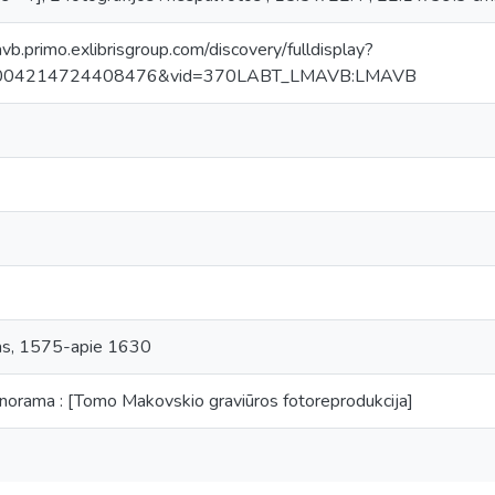
avb.primo.exlibrisgroup.com/discovery/fulldisplay?
0004214724408476&vid=370LABT_LMAVB:LMAVB
as, 1575-apie 1630
norama : [Tomo Makovskio graviūros fotoreprodukcija]