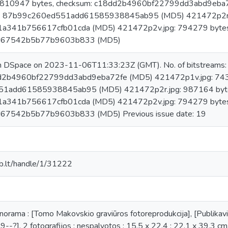
 810947 bytes, checksum: c18dd2b4960bf22799dd3abd9eba
m: 87b99c260ed551add61585938845ab95 (MD5) 421472p2r.jp
a341b756617cfb01cda (MD5) 421472p2v.jpg: 794279 bytes,
d67542b5b77b9603b833 (MD5)
in DSpace on 2023-11-06T11:33:23Z (GMT). No. of bitstreams
d2b4960bf22799dd3abd9eba72fe (MD5) 421472p1v.jpg: 7438
1add61585938845ab95 (MD5) 421472p2r.jpg: 987164 bytes
a341b756617cfb01cda (MD5) 421472p2v.jpg: 794279 bytes,
67542b5b77b9603b833 (MD5) Previous issue date: 19
mab.lt/handle/1/31222
orama : [Tomo Makovskio graviūros fotoreprodukcija], [Publikavim
9--?], 2 fotografijos : nespalvotos ; 15.5 x 22.4 ; 22.1 x 39.3 cm