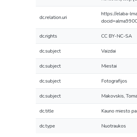
https://elaba-lm
dc.relation.uri
docid=alma99
dc.rights
CC BY-NC-SA
dc.subject
Vaizdai
dc.subject
Miestai
dc.subject
Fotografijos
dc.subject
Makovskis, Tom
dc.title
Kauno miesto pa
dc.type
Nuotraukos