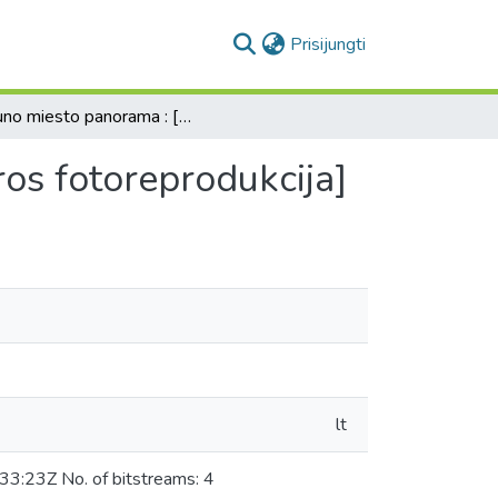
(current)
Prisijungti
Kauno miesto panorama : [Tomo Makovskio graviūros fotoreprodukcija]
os fotoreprodukcija]
lt
3:23Z No. of bitstreams: 4