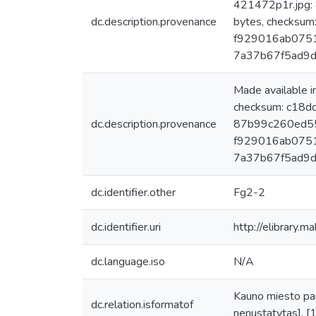
421472p1r.jpg:
dc.description.provenance
bytes, checksu
f929016ab0751
7a37b67f5ad9
Made available 
checksum: c18d
dc.description.provenance
87b99c260ed55
f929016ab0751
7a37b67f5ad9d
dc.identifier.other
Fg2-2
dc.identifier.uri
http://elibrary.
dc.language.iso
N/A
Kauno miesto pan
dc.relation.isformatof
nenustatytas], [1