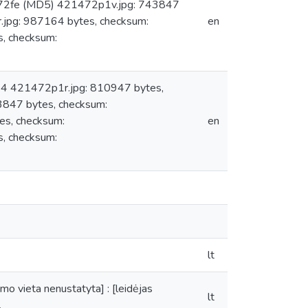
72fe (MD5) 421472p1v.jpg: 743847
g: 987164 bytes, checksum:
en
 checksum:
: 4 421472p1r.jpg: 810947 bytes,
47 bytes, checksum:
, checksum:
en
 checksum:
lt
o vieta nenustatyta] : [leidėjas
lt
.