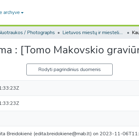
e archyve
Nuotraukos / Photographs
Lietuvos miestų ir miestelių vaizdai / Images of Lithuanian cities and towns
a : [Tomo Makovskio graviūr
Rodyti pagrindinius duomenis
:33:23Z
:33:23Z
ita Breidokienė (edita.breidokiene@mab.lt) on 2023-11-06T11:3