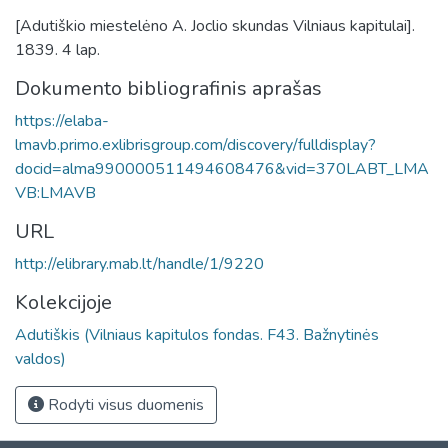
[Adutiškio miestelėno A. Joclio skundas Vilniaus kapitulai].
1839. 4 lap.
Dokumento bibliografinis aprašas
https://elaba-
lmavb.primo.exlibrisgroup.com/discovery/fulldisplay?
docid=alma990000511494608476&vid=370LABT_LMA
VB:LMAVB
URL
http://elibrary.mab.lt/handle/1/9220
Kolekcijoje
Adutiškis (Vilniaus kapitulos fondas. F43. Bažnytinės
valdos)
Rodyti visus duomenis