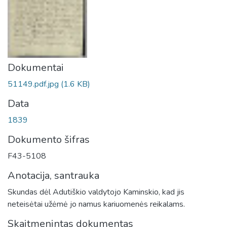
Dokumentai
51149.pdf.jpg
(1.6 KB)
Data
1839
Dokumento šifras
F43-5108
Anotacija, santrauka
Skundas dėl Adutiškio valdytojo Kaminskio, kad jis
neteisėtai užėmė jo namus kariuomenės reikalams.
Skaitmenintas dokumentas