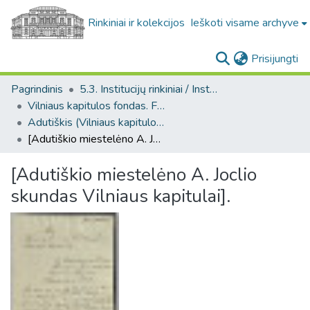
Rinkiniai ir kolekcijos
Ieškoti visame archyve
(c
Prisijungti
Pagrindinis
5.3. Institucijų rinkiniai / Institutional collections
Vilniaus kapitulos fondas. F43
Adutiškis (Vilniaus kapitulos fondas. F43. Bažnytinės valdos)
[Adutiškio miestelėno A. Joclio skundas Vilniaus kapitulai].
[Adutiškio miestelėno A. Joclio
skundas Vilniaus kapitulai].