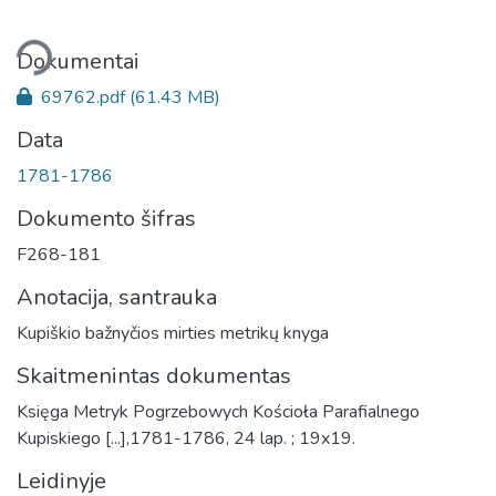
liama...
Dokumentai
69762.pdf
(61.43 MB)
Data
1781-1786
Dokumento šifras
F268-181
Anotacija, santrauka
Kupiškio bažnyčios mirties metrikų knyga
Skaitmenintas dokumentas
Księga Metryk Pogrzebowych Kościoła Parafialnego
Kupiskiego [...],1781-1786, 24 lap. ; 19x19.
Leidinyje