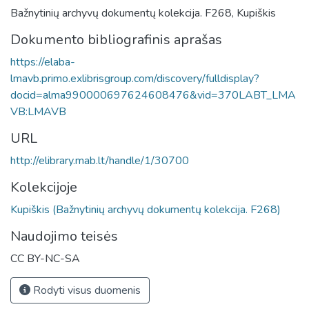
Bažnytinių archyvų dokumentų kolekcija. F268, Kupiškis
Dokumento bibliografinis aprašas
https://elaba-
lmavb.primo.exlibrisgroup.com/discovery/fulldisplay?
docid=alma990000697624608476&vid=370LABT_LMA
VB:LMAVB
URL
http://elibrary.mab.lt/handle/1/30700
Kolekcijoje
Kupiškis (Bažnytinių archyvų dokumentų kolekcija. F268)
Naudojimo teisės
CC BY-NC-SA
Rodyti visus duomenis