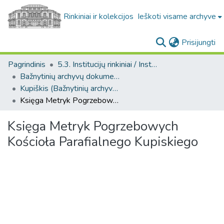
Rinkiniai ir kolekcijos
Ieškoti visame archyve
(c
Prisijungti
Pagrindinis
5.3. Institucijų rinkiniai / Institutional collections
Bažnytinių archyvų dokumentų kolekcija. F268
Kupiškis (Bažnytinių archyvų dokumentų kolekcija. F268)
Księga Metryk Pogrzebowych Kościoła Parafialnego Kupiskiego
Księga Metryk Pogrzebowych
Kościoła Parafialnego Kupiskiego