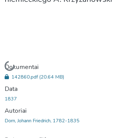
Įkeliama...
Dokumentai
142860.pdf
(20.64 MB)
Data
1837
Autoriai
Dorn, Johann Friedrich, 1782-1835