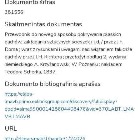
Dokumento šifras
381556
Skaitmenintas dokumentas
Przewodnik do nowego sposobu pokrywania płaskich
dachów, zakładania sztucznych ścieszek i t.d. / przez J.F.
Dorna ; wraz z rysunkami i uwagami nad wiązaniem takichże
dachów przez J.H. Richtera ; przełoźył podług 2. wydania
niemieckiego A. Krzyżanowski, W Poznaniu : nakładem
Teodora Scherka, 1837.
Dokumento bibliografinis aprašas
https://elaba-
lmavb.primo.exlibrisgroup.com/discovery/fulldisplay?
docid=alma990001428604408476&vid=370LABT_LMA
VB:LMAVB
URL
http://elibrary.mab.lt/handle/1/24026