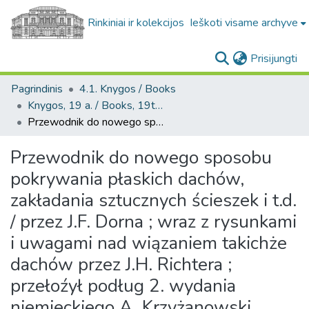
Rinkiniai ir kolekcijos
Ieškoti visame archyve
(c
Prisijungti
Pagrindinis
4.1. Knygos / Books
Knygos, 19 a. / Books, 19th century
Przewodnik do nowego sposobu pokrywania płaskich dachów, zakładania sztucznych ścieszek i t.d. / przez J.F. Dorna ; wraz z rysunkami i uwagami nad wiązaniem takichże dachów przez J.H. Richtera ; przełoźył podług 2. wydania niemieckiego A. Krzyżanowski
Przewodnik do nowego sposobu
pokrywania płaskich dachów,
zakładania sztucznych ścieszek i t.d.
/ przez J.F. Dorna ; wraz z rysunkami
i uwagami nad wiązaniem takichże
dachów przez J.H. Richtera ;
przełoźył podług 2. wydania
niemieckiego A. Krzyżanowski