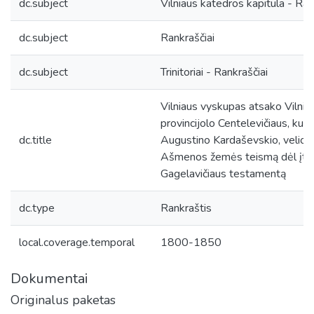
dc.subject
Vilniaus katedros kapitula - Ran
dc.subject
Rankraščiai
dc.subject
Trinitoriai - Rankraščiai
Vilniaus vyskupas atsako Vilniaus
provincijolo Centelevičiaus, kun
dc.title
Augustino Kardaševskio, velion
Ašmenos žemės teismą dėl įtari
Gagelavičiaus testamentą
dc.type
Rankraštis
local.coverage.temporal
1800-1850
Dokumentai
Originalus paketas