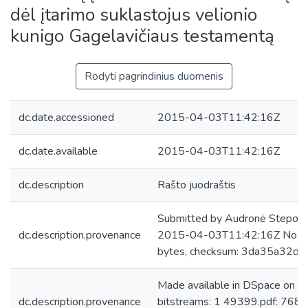
dėl įtarimo suklastojus velionio
kunigo Gagelavičiaus testamentą
Rodyti pagrindinius duomenis
dc.date.accessioned
2015-04-03T11:42:16Z
dc.date.available
2015-04-03T11:42:16Z
dc.description
Rašto juodraštis
Submitted by Audronė Steponai
dc.description.provenance
2015-04-03T11:42:16Z No. of
bytes, checksum: 3da35a32
Made available in DSpace on 
dc.description.provenance
bitstreams: 1 49399.pdf: 7682