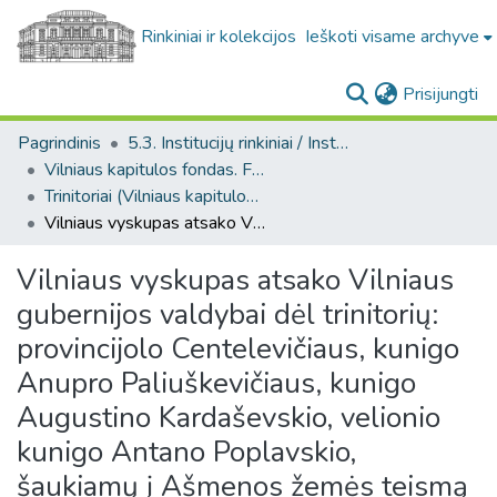
Rinkiniai ir kolekcijos
Ieškoti visame archyve
(c
Prisijungti
Pagrindinis
5.3. Institucijų rinkiniai / Institutional collections
Vilniaus kapitulos fondas. F43
Trinitoriai (Vilniaus kapitulos fondas. F43. Bažnytinių įstaigų bendro pobūdžio dokumentai)
Vilniaus vyskupas atsako Vilniaus gubernijos valdybai dėl trinitorių: provincijolo Centelevičiaus, kunigo Anupro Paliuškevičiaus, kunigo Augustino Kardaševskio, velionio kunigo Antano Poplavskio, šaukiamų į Ašmenos žemės teismą dėl įtarimo suklastojus velionio kunigo Gagelavičiaus testamentą
Vilniaus vyskupas atsako Vilniaus
gubernijos valdybai dėl trinitorių:
provincijolo Centelevičiaus, kunigo
Anupro Paliuškevičiaus, kunigo
Augustino Kardaševskio, velionio
kunigo Antano Poplavskio,
šaukiamų į Ašmenos žemės teismą