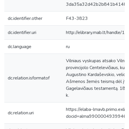
3da35a32d42b2b841b4148ee
dc.identifier.other
F43-3823
dc.identifier.uri
http://elibrary.mab.lt/handle/1
dc.language
ru
Vilniaus vyskupas atsako Vilniaus
provincijolo Centelevičiaus, kun
Augustino Kardaševskio, velion
dc.relation.isformatof
Ašmenos žemės teismą dėl įtari
Gagelavičiaus testamentą. 1800
k.
https://elaba-lmavb.primo.exlib
dc.relation.uri
docid=alma9900004939946