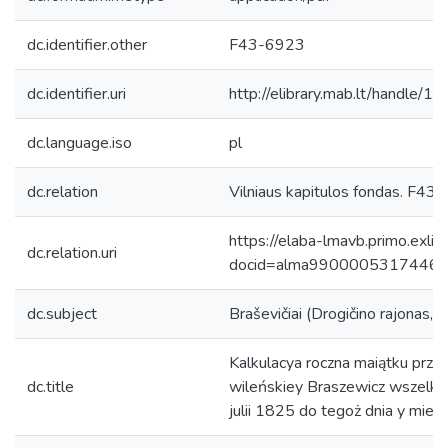
dc.identifier.other
F43-6923
dc.identifier.uri
http://elibrary.mab.lt/handle/1
dc.language.iso
pl
dc.relation
Vilniaus kapitulos fondas. F43, 
https://elaba-lmavb.primo.exlib
dc.relation.uri
docid=alma9900005317446
dc.subject
Braševičiai (Drogičino rajonas, B
Kalkulacya roczna maiątku prze
dc.title
wileńskiey Braszewicz wszelki
julii 1825 do tegoż dnia y mies