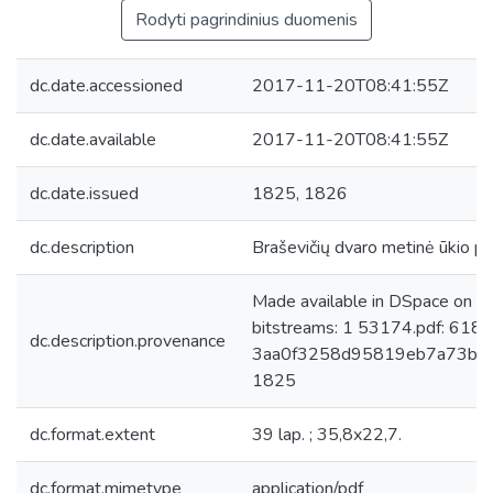
Rodyti pagrindinius duomenis
dc.date.accessioned
2017-11-20T08:41:55Z
dc.date.available
2017-11-20T08:41:55Z
dc.date.issued
1825, 1826
dc.description
Braševičių dvaro metinė ūkio paj
Made available in DSpace on 
bitstreams: 1 53174.pdf: 618
dc.description.provenance
3aa0f3258d95819eb7a73bdd70
1825
dc.format.extent
39 lap. ; 35,8x22,7.
dc.format.mimetype
application/pdf