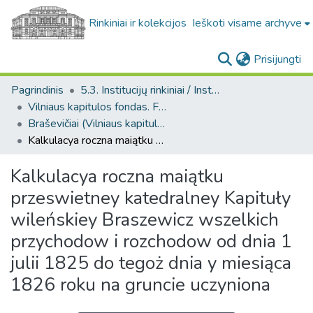
Rinkiniai ir kolekcijos
Ieškoti visame archyve
(c
Prisijungti
Pagrindinis
5.3. Institucijų rinkiniai / Institutional collections
Vilniaus kapitulos fondas. F43
Braševičiai (Vilniaus kapitulos fondas. F43. Bažnytinės valdos)
Kalkulacya roczna maiątku przeswietney katedralney Kapituły wileńskiey Braszewicz wszelkich przychodow i rozchodow od dnia 1 julii 1825 do tegoż dnia y miesiąca 1826 roku na gruncie uczyniona
Kalkulacya roczna maiątku
przeswietney katedralney Kapituły
wileńskiey Braszewicz wszelkich
przychodow i rozchodow od dnia 1
julii 1825 do tegoż dnia y miesiąca
1826 roku na gruncie uczyniona