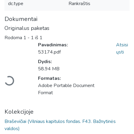
dc.type
Rankraštis
Dokumentai
Originalus paketas
Rodoma
1 - 1 iš 1
Pavadinimas:
Atsisi
53174.pdf
ųsti
Dydis:
Įkeliama...
58.94 MB
Formatas:
Adobe Portable Document
Format
Kolekcijoje
Braševičiai (Vilniaus kapitulos fondas. F43. Bažnytinės
valdos)