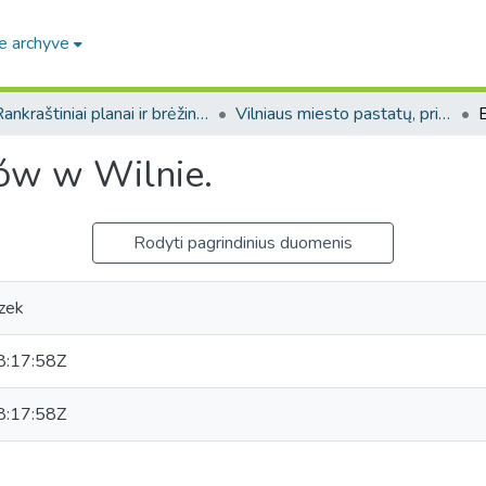
e archyve
Rankraštiniai planai ir brėžiniai. F229
Vilniaus miesto pastatų, priemiesčių, apylinkių planai (Rankraštiniai planai ir brėžiniai. F229)
ów w Wilnie.
Rodyti pagrindinius duomenis
szek
:17:58Z
:17:58Z