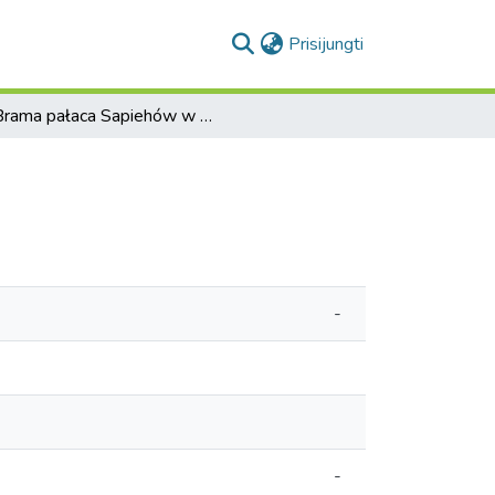
(current)
Prisijungti
Brama pałaca Sapiehów w Wilnie.
-
-