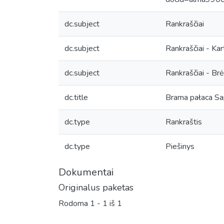
dc.subject
Rankraščiai
dc.subject
Rankraščiai - Kar
dc.subject
Rankraščiai - Brėž
dc.title
Brama pałaca Sa
dc.type
Rankraštis
dc.type
Piešinys
Dokumentai
Originalus paketas
Rodoma
1 - 1 iš 1