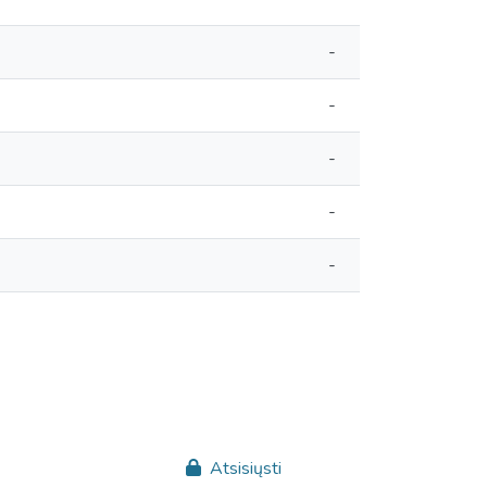
-
-
-
-
-
Atsisiųsti