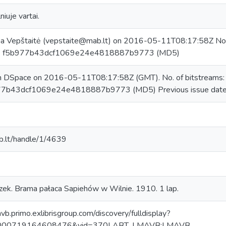
iuje vartai.
na Vepštaitė (vepstaite@mab.lt) on 2016-05-11T08:17:58Z No.
um: f5b977b43dcf1069e24e4818887b9773 (MD5)
in DSpace on 2016-05-11T08:17:58Z (GMT). No. of bitstreams
77b43dcf1069e24e4818887b9773 (MD5) Previous issue date
mab.lt/handle/1/4639
szek. Brama pałaca Sapiehów w Wilnie. 1910. 1 lap.
avb.primo.exlibrisgroup.com/discovery/fulldisplay?
0000719164608476&vid=370LABT_LMAVB:LMAVB