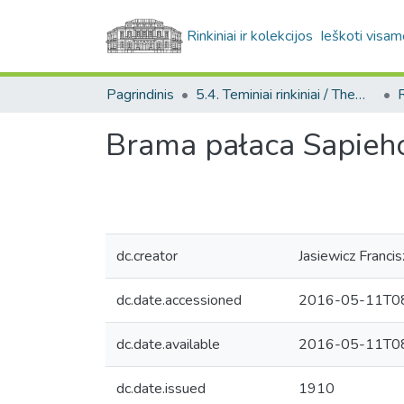
Rinkiniai ir kolekcijos
Ieškoti visam
Pagrindinis
5.4. Teminiai rinkiniai / Thematic collections
Brama pałaca Sapieh
dc.creator
Jasiewicz Franci
dc.date.accessioned
2016-05-11T08
dc.date.available
2016-05-11T08
dc.date.issued
1910