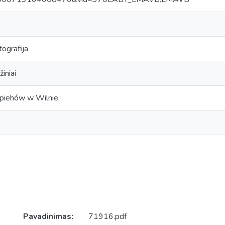
tografija
iniai
piehów w Wilnie.
Pavadinimas:
71916.pdf