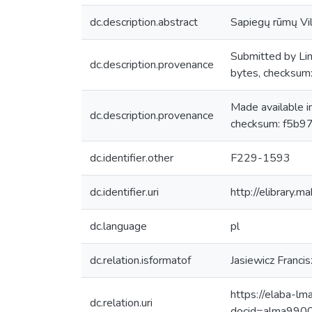
dc.description.abstract
Sapiegų rūmų Viln
Submitted by Li
dc.description.provenance
bytes, checks
Made available 
dc.description.provenance
checksum: f5b9
dc.identifier.other
F229-1593
dc.identifier.uri
http://elibrary.
dc.language
pl
dc.relation.isformatof
Jasiewicz Franci
https://elaba-lm
dc.relation.uri
docid=alma99