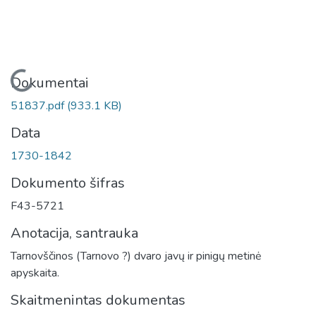
Įkeliama...
Dokumentai
51837.pdf
(933.1 KB)
Data
1730-1842
Dokumento šifras
F43-5721
Anotacija, santrauka
Tarnovščinos (Tarnovo ?) dvaro javų ir pinigų metinė
apyskaita.
Skaitmenintas dokumentas