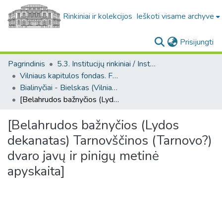
Rinkiniai ir kolekcijos
Ieškoti visame archyve
(c
Prisijungti
Pagrindinis
5.3. Institucijų rinkiniai / Institutional collections
Vilniaus kapitulos fondas. F43
Bialinyčiai - Bielskas (Vilniaus kapitulos fondas. F43. Bažnytinės valdos)
[Belahrudos bažnyčios (Lydos dekanatas) Tarnovščinos (Tarnovo?) dvaro javų ir pinigų metinė apyskaita]
[Belahrudos bažnyčios (Lydos
dekanatas) Tarnovščinos (Tarnovo?)
dvaro javų ir pinigų metinė
apyskaita]