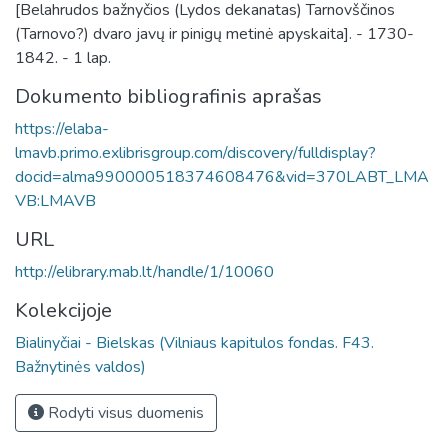
[Belahrudos bažnyčios (Lydos dekanatas) Tarnovščinos
(Tarnovo?) dvaro javų ir pinigų metinė apyskaita]. - 1730-
1842. - 1 lap.
Dokumento bibliografinis aprašas
https://elaba-
lmavb.primo.exlibrisgroup.com/discovery/fulldisplay?
docid=alma990000518374608476&vid=370LABT_LMA
VB:LMAVB
URL
http://elibrary.mab.lt/handle/1/10060
Kolekcijoje
Bialinyčiai - Bielskas (Vilniaus kapitulos fondas. F43.
Bažnytinės valdos)
Rodyti visus duomenis