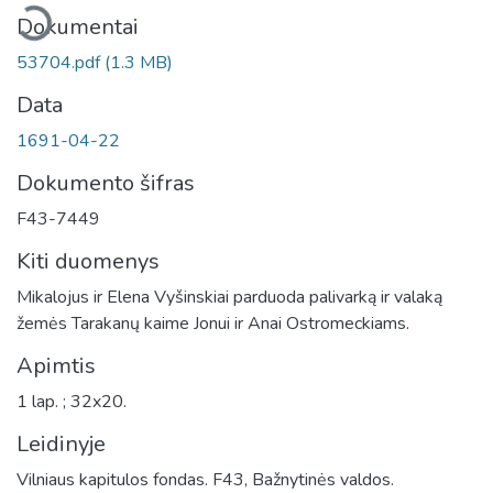
eliama...
Dokumentai
53704.pdf
(1.3 MB)
Data
1691-04-22
Dokumento šifras
F43-7449
Kiti duomenys
Mikalojus ir Elena Vyšinskiai parduoda palivarką ir valaką
žemės Tarakanų kaime Jonui ir Anai Ostromeckiams.
Apimtis
1 lap. ; 32x20.
Leidinyje
Vilniaus kapitulos fondas. F43, Bažnytinės valdos.