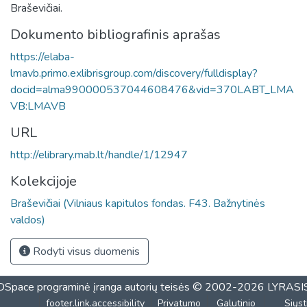
Braševičiai.
Dokumento bibliografinis aprašas
https://elaba-
lmavb.primo.exlibrisgroup.com/discovery/fulldisplay?
docid=alma990000537044608476&vid=370LABT_LMA
VB:LMAVB
URL
http://elibrary.mab.lt/handle/1/12947
Kolekcijoje
Braševičiai (Vilniaus kapitulos fondas. F43. Bažnytinės
valdos)
Rodyti visus duomenis
DSpace programinė įranga
autorių teisės © 2002-2026
LYRASI
footer.link.accessibility
Privatumo
Galutinio
Siųst