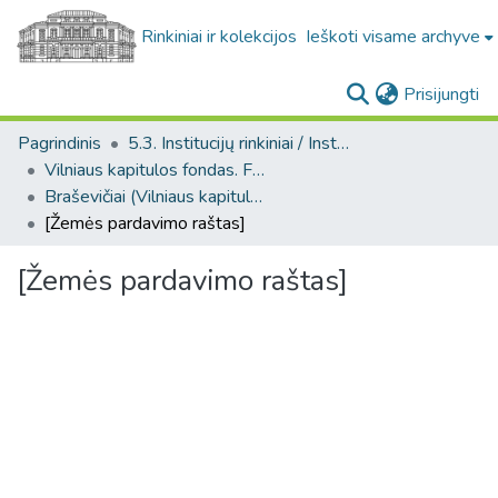
Rinkiniai ir kolekcijos
Ieškoti visame archyve
(c
Prisijungti
Pagrindinis
5.3. Institucijų rinkiniai / Institutional collections
Vilniaus kapitulos fondas. F43
Braševičiai (Vilniaus kapitulos fondas. F43. Bažnytinės valdos)
[Žemės pardavimo raštas]
[Žemės pardavimo raštas]