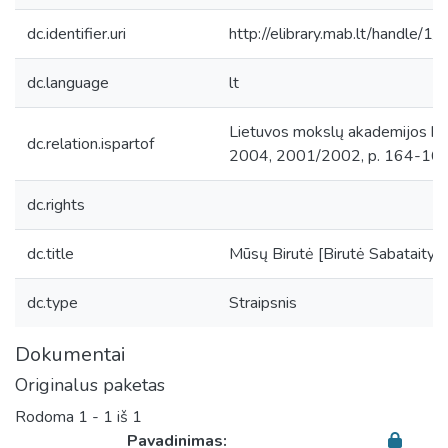
dc.identifier.uri
http://elibrary.mab.lt/handle/1
dc.language
lt
Lietuvos mokslų akademijos bib
dc.relation.ispartof
2004, 2001/2002, p. 164-165
dc.rights
dc.title
Mūsų Birutė [Birutė Sabataitytė
dc.type
Straipsnis
Dokumentai
Originalus paketas
Rodoma
1 - 1 iš 1
Pavadinimas: