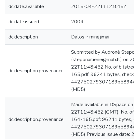
dc.date.available
2015-04-22T11:48:45Z
dc.date.issued
2004
dc.description
Datos ir minėjimai
Submitted by Audronė Stepona
(steponaitiene@mab.lt) on 20
22T11:48:45Z No. of bitstrea
dc.description.provenance
165.pdf: 96241 bytes, checks
442750279307189b589442
(MD5)
Made available in DSpace on 
22T11:48:45Z (GMT). No. of bi
dc.description.provenance
164-165.pdf: 96241 bytes, ch
442750279307189b589442
(MD5) Previous issue date: 20