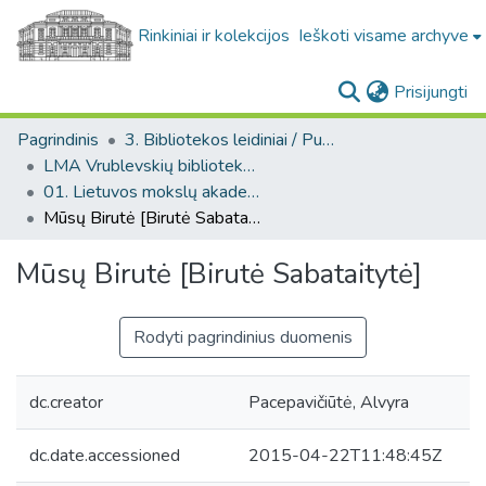
Rinkiniai ir kolekcijos
Ieškoti visame archyve
(c
Prisijungti
Pagrindinis
3. Bibliotekos leidiniai / Publications of the Library
LMA Vrublevskių bibliotekos darbai
01. Lietuvos mokslų akademijos biblioteka, 2001/2002
Mūsų Birutė [Birutė Sabataitytė]
Mūsų Birutė [Birutė Sabataitytė]
Rodyti pagrindinius duomenis
dc.creator
Pacepavičiūtė, Alvyra
dc.date.accessioned
2015-04-22T11:48:45Z