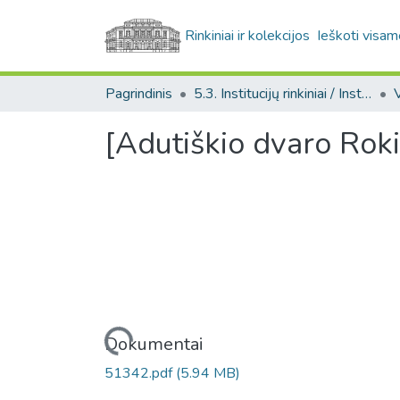
Rinkiniai ir kolekcijos
Ieškoti visam
Pagrindinis
5.3. Institucijų rinkiniai / Institutional collections
[Adutiškio dvaro Roki
Įkeliama...
Dokumentai
51342.pdf
(5.94 MB)