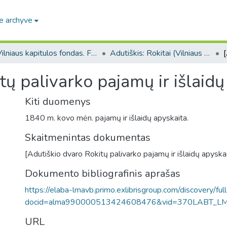
e archyve
Vilniaus kapitulos fondas. F43
Adutiškis: Rokitai (Vilniaus kapitulos fondas. F43. Bažnytinės valdos)
tų palivarko pajamų ir išlaidų
Kiti duomenys
1840 m. kovo mėn. pajamų ir išlaidų apyskaita.
Skaitmenintas dokumentas
[Adutiškio dvaro Rokitų palivarko pajamų ir išlaidų apyskai
Dokumento bibliografinis aprašas
https://elaba-lmavb.primo.exlibrisgroup.com/discovery/ful
docid=alma990000513424608476&vid=370LABT_L
URL