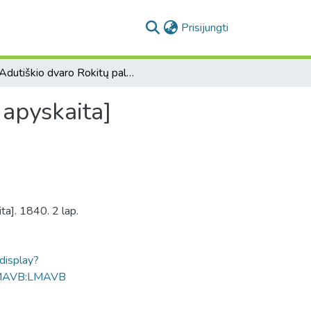
(current)
Prisijungti
[Adutiškio dvaro Rokitų palivarko pajamų ir išlaidų apyskaita]
 apyskaita]
ta]. 1840. 2 lap.
ldisplay?
MAVB:LMAVB