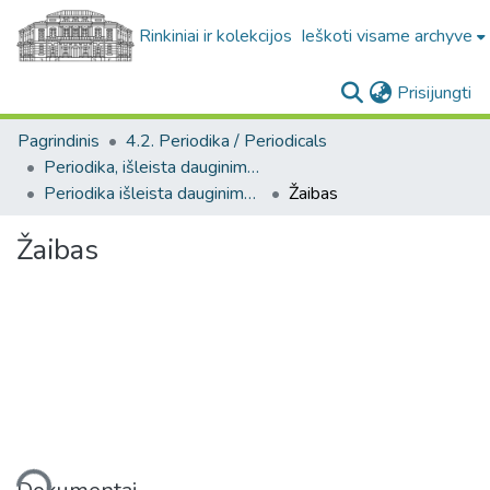
Rinkiniai ir kolekcijos
Ieškoti visame archyve
(c
Prisijungti
Pagrindinis
4.2. Periodika / Periodicals
Periodika, išleista dauginimo aparatais / Periodicals published by duplicating machines
Periodika išleista dauginimo aparatais Lietuvoje / Periodicals published by duplicating machines in Lithuania
Žaibas
Žaibas
liama...