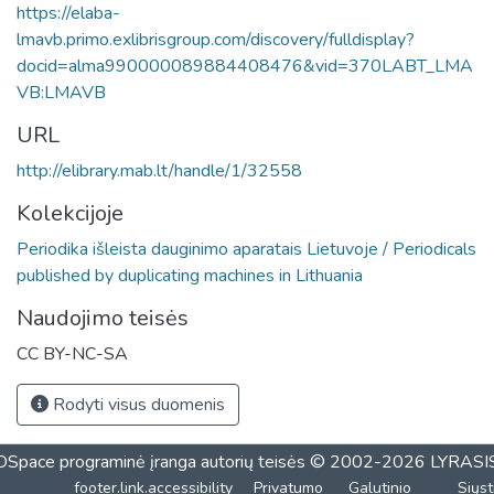
https://elaba-
lmavb.primo.exlibrisgroup.com/discovery/fulldisplay?
docid=alma990000089884408476&vid=370LABT_LMA
VB:LMAVB
URL
http://elibrary.mab.lt/handle/1/32558
Kolekcijoje
Periodika išleista dauginimo aparatais Lietuvoje / Periodicals
published by duplicating machines in Lithuania
Naudojimo teisės
CC BY-NC-SA
Rodyti visus duomenis
DSpace programinė įranga
autorių teisės © 2002-2026
LYRASI
footer.link.accessibility
Privatumo
Galutinio
Siųst