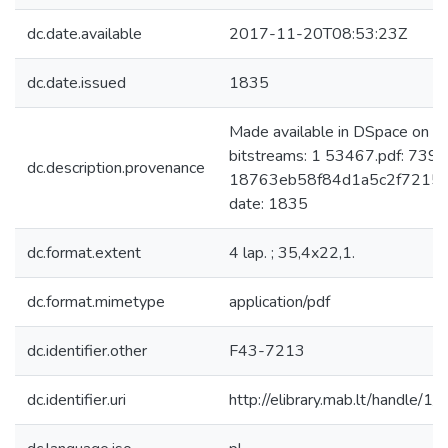
dc.date.available
2017-11-20T08:53:23Z
dc.date.issued
1835
Made available in DSpace on 
bitstreams: 1 53467.pdf: 739
dc.description.provenance
18763eb58f84d1a5c2f7215e1
date: 1835
dc.format.extent
4 lap. ; 35,4x22,1.
dc.format.mimetype
application/pdf
dc.identifier.other
F43-7213
dc.identifier.uri
http://elibrary.mab.lt/handle/1