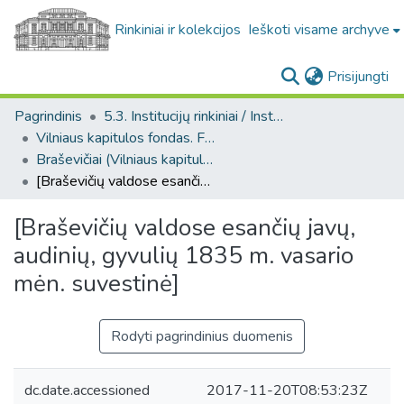
Rinkiniai ir kolekcijos
Ieškoti visame archyve
(c
Prisijungti
Pagrindinis
5.3. Institucijų rinkiniai / Institutional collections
Vilniaus kapitulos fondas. F43
Braševičiai (Vilniaus kapitulos fondas. F43. Bažnytinės valdos)
[Braševičių valdose esančių javų, audinių, gyvulių 1835 m. vasario mėn. suvestinė]
[Braševičių valdose esančių javų,
audinių, gyvulių 1835 m. vasario
mėn. suvestinė]
Rodyti pagrindinius duomenis
dc.date.accessioned
2017-11-20T08:53:23Z