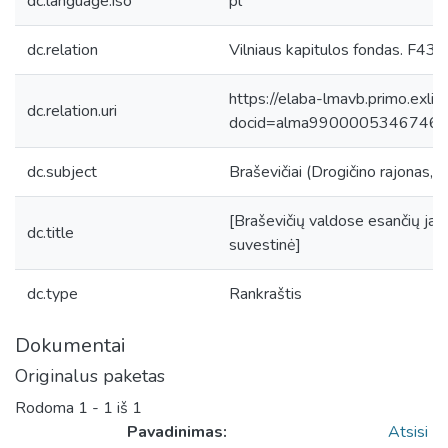
dc.language.iso
pl
dc.relation
Vilniaus kapitulos fondas. F43, 
https://elaba-lmavb.primo.exlib
dc.relation.uri
docid=alma9900005346746
dc.subject
Braševičiai (Drogičino rajonas, B
[Braševičių valdose esančių jav
dc.title
suvestinė]
dc.type
Rankraštis
Dokumentai
Originalus paketas
Rodoma
1 - 1 iš 1
Pavadinimas:
Atsisi