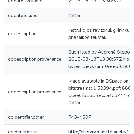
dc.date.available
2015-03-13T13:30:57Z
dc.date.issued
1816
Instrukcijos revizoriui, girininkui
dc.description
priesaikos tekstai.
Submitted by Audronė Steponai
dc.description.provenance
2015-03-13T13:30:57Z No. of
bytes, checksum: 0cee6f656
Made available in DSpace on 
bitstreams: 1 50394.pdf: 886
dc.description.provenance
0cee6f6560fcecba4bd7446cfa4
1816
dc.identifier.other
F43-4507
dc.identifier.uri
http://elibrary.mab.lt/handle/1