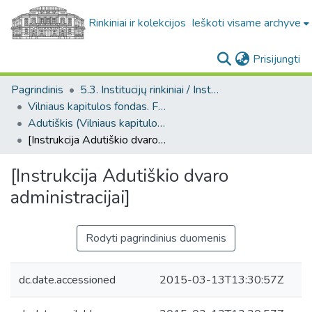
Rinkiniai ir kolekcijos
Ieškoti visame archyve
(c
Prisijungti
Pagrindinis
5.3. Institucijų rinkiniai / Institutional collections
Vilniaus kapitulos fondas. F43
Adutiškis (Vilniaus kapitulos fondas. F43. Bažnytinės valdos)
[Instrukcija Adutiškio dvaro administracijai]
[Instrukcija Adutiškio dvaro
administracijai]
Rodyti pagrindinius duomenis
dc.date.accessioned
2015-03-13T13:30:57Z