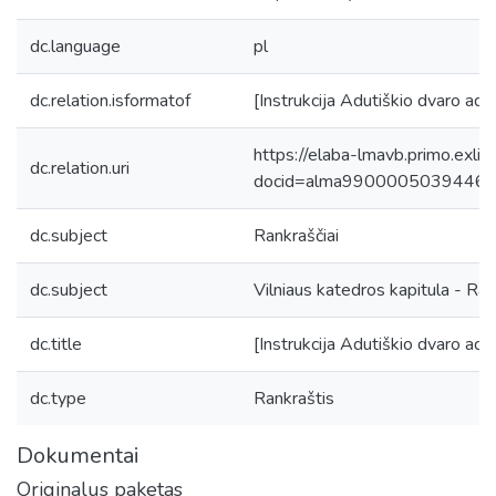
dc.language
pl
dc.relation.isformatof
[Instrukcija Adutiškio dvaro admi
https://elaba-lmavb.primo.exlib
dc.relation.uri
docid=alma9900005039446
dc.subject
Rankraščiai
dc.subject
Vilniaus katedros kapitula - Ran
dc.title
[Instrukcija Adutiškio dvaro admi
dc.type
Rankraštis
Dokumentai
Originalus paketas