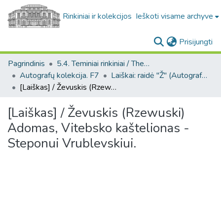
Rinkiniai ir kolekcijos
Ieškoti visame archyve
(c
Prisijungti
Pagrindinis
5.4. Teminiai rinkiniai / Thematic collections
Autografų kolekcija. F7
Laiškai: raidė "Ž" (Autografų kolekcija. F7)
[Laiškas] / Ževuskis (Rzewuski) Adomas, Vitebsko kaštelionas - Steponui Vrublevskiui.
[Laiškas] / Ževuskis (Rzewuski)
Adomas, Vitebsko kaštelionas -
Steponui Vrublevskiui.