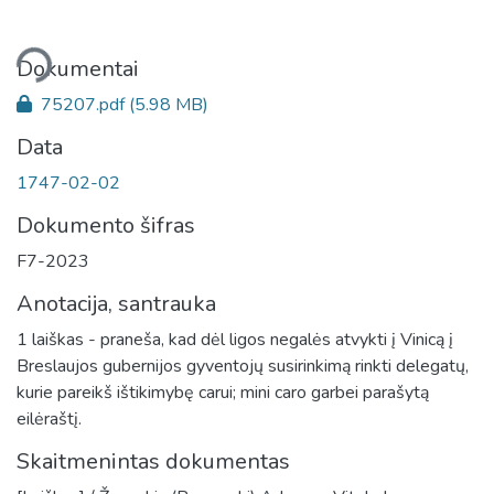
liama...
Dokumentai
75207.pdf
(5.98 MB)
Data
1747-02-02
Dokumento šifras
F7-2023
Anotacija, santrauka
1 laiškas - praneša, kad dėl ligos negalės atvykti į Vinicą į
Breslaujos gubernijos gyventojų susirinkimą rinkti delegatų,
kurie pareikš ištikimybę carui; mini caro garbei parašytą
eilėraštį.
Skaitmenintas dokumentas