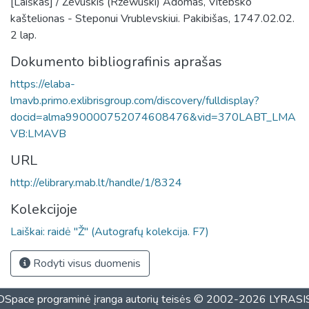
[Laiškas] / Ževuskis (Rzewuski) Adomas, Vitebsko
kaštelionas - Steponui Vrublevskiui. Pakibišas, 1747.02.02.
2 lap.
Dokumento bibliografinis aprašas
https://elaba-
lmavb.primo.exlibrisgroup.com/discovery/fulldisplay?
docid=alma990000752074608476&vid=370LABT_LMA
VB:LMAVB
URL
http://elibrary.mab.lt/handle/1/8324
Kolekcijoje
Laiškai: raidė "Ž" (Autografų kolekcija. F7)
Rodyti visus duomenis
DSpace programinė įranga
autorių teisės © 2002-2026
LYRASI