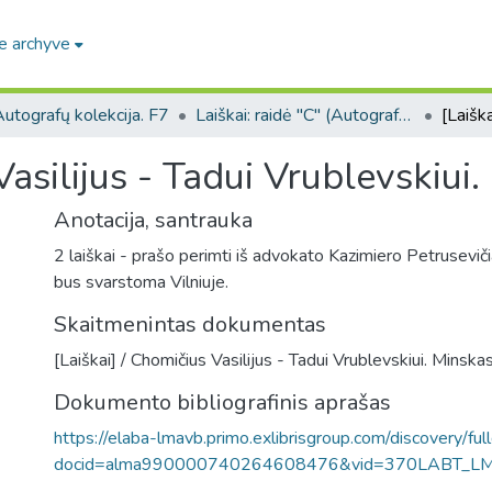
e archyve
utografų kolekcija. F7
Laiškai: raidė "C" (Autografų kolekcija. F7)
Vasilijus - Tadui Vrublevskiui.
Anotacija, santrauka
2 laiškai - prašo perimti iš advokato Kazimiero Petrusevičiau
bus svarstoma Vilniuje.
Skaitmenintas dokumentas
[Laiškai] / Chomičius Vasilijus - Tadui Vrublevskiui. Minska
Dokumento bibliografinis aprašas
https://elaba-lmavb.primo.exlibrisgroup.com/discovery/ful
docid=alma990000740264608476&vid=370LABT_L