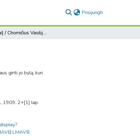
(current)
Prisijungti
[Laiškai] / Chomičius Vasilijus - Tadui Vrublevskiui.
s ginti jo bylą, kuri
s, 1909. 2+[1] lap.
ldisplay?
MAVB:LMAVB