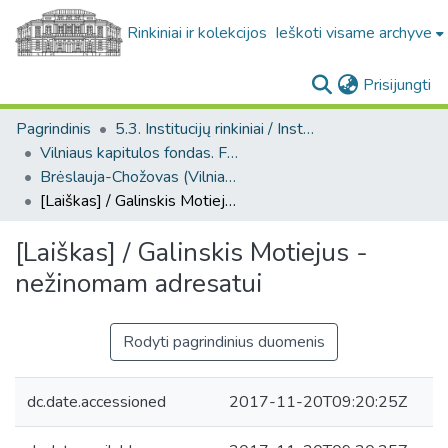
Rinkiniai ir kolekcijos
Ieškoti visame archyve
(c
Prisijungti
Pagrindinis
5.3. Institucijų rinkiniai / Institutional collections
Vilniaus kapitulos fondas. F43
Brėslauja-Chožovas (Vilniaus kapitulos fondas. F43, Bažnytinės valdos)
[Laiškas] / Galinskis Motiejus - nežinomam adresatui
[Laiškas] / Galinskis Motiejus -
nežinomam adresatui
Rodyti pagrindinius duomenis
dc.date.accessioned
2017-11-20T09:20:25Z