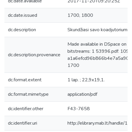
dc.date.available
2017-11-20T09:20:25Z
dc.date.issued
1700, 1800
dc.description
Skundžiasi savo koadjutoriumi N
Made available in DSpace on 
bitstreams: 1 53996.pdf: 109
dc.description.provenance
a1a6efcd96b866b4e7a5a9041a
1700
dc.format.extent
1 lap. ; 22,9x19,1.
dc.format.mimetype
application/pdf
dc.identifier.other
F43-7658
dc.identifier.uri
http://elibrary.mab.lt/handle/1