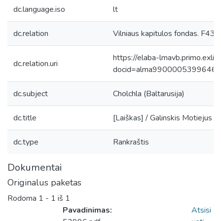
dc.language.iso
lt
dc.relation
Vilniaus kapitulos fondas. F43
https://elaba-lmavb.primo.exlib
dc.relation.uri
docid=alma9900005399646
dc.subject
Cholchla (Baltarusija)
dc.title
[Laiškas] / Galinskis Motiejus 
dc.type
Rankraštis
Dokumentai
Originalus paketas
Rodoma
1 - 1 iš 1
Pavadinimas:
Atsisi