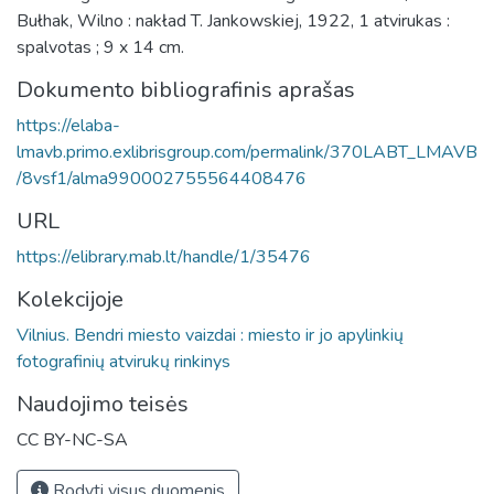
Bułhak, Wilno : nakład T. Jankowskiej, 1922, 1 atvirukas :
spalvotas ; 9 x 14 cm.
Dokumento bibliografinis aprašas
https://elaba-
lmavb.primo.exlibrisgroup.com/permalink/370LABT_LMAVB
/8vsf1/alma990002755564408476
URL
https://elibrary.mab.lt/handle/1/35476
Kolekcijoje
Vilnius. Bendri miesto vaizdai : miesto ir jo apylinkių
fotografinių atvirukų rinkinys
Naudojimo teisės
CC BY-NC-SA
Rodyti visus duomenis