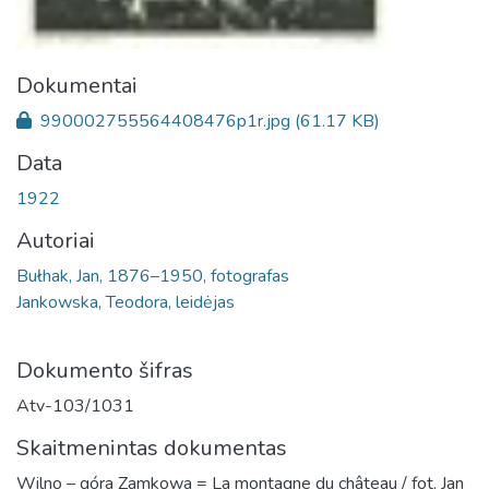
Dokumentai
990002755564408476p1r.jpg
(61.17 KB)
Data
1922
Autoriai
Bułhak, Jan, 1876–1950, fotografas
Jankowska, Teodora, leidėjas
Dokumento šifras
Atv-103/1031
Skaitmenintas dokumentas
Wilno – góra Zamkowa = La montagne du château / fot. Jan