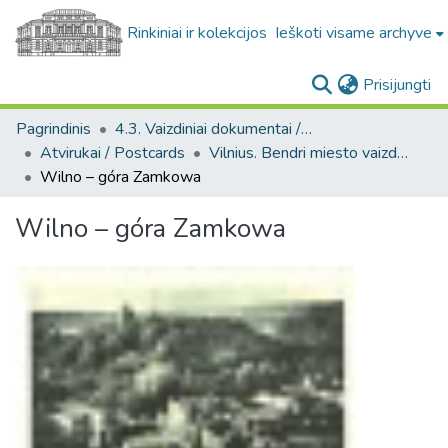
Rinkiniai ir kolekcijos
Ieškoti visame archyve
(c
Prisijungti
Pagrindinis
4.3. Vaizdiniai dokumentai / Visual documents
Atvirukai / Postcards
Vilnius. Bendri miesto vaizdai : miesto ir jo apylinkių fotografinių atvirukų rinkinys
Wilno – góra Zamkowa
Wilno – góra Zamkowa