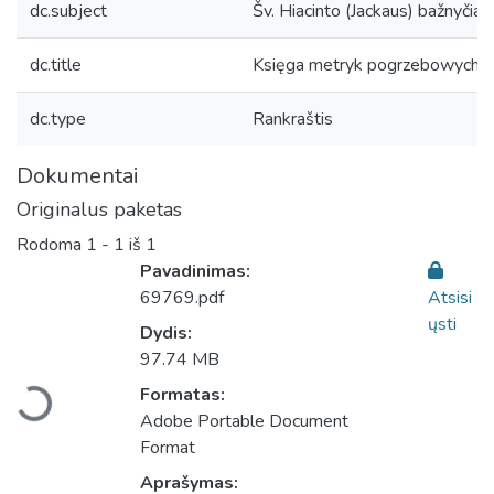
dc.subject
Šv. Hiacinto (Jackaus) bažnyčia 
dc.title
Księga metryk pogrzebowych [
dc.type
Rankraštis
Dokumentai
Originalus paketas
Rodoma
1 - 1 iš 1
Pavadinimas:
69769.pdf
Atsisi
ųsti
Dydis:
Įkeliama...
97.74 MB
Formatas:
Adobe Portable Document
Format
Aprašymas: