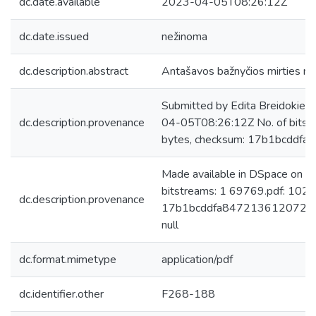
dc.date.available
2023-04-05T08:26:12Z
dc.date.issued
nežinoma
dc.description.abstract
Antašavos bažnyčios mirties me
Submitted by Edita Breidokien
dc.description.provenance
04-05T08:26:12Z No. of bits
bytes, checksum: 17b1bcdd
Made available in DSpace on 
bitstreams: 1 69769.pdf: 102
dc.description.provenance
17b1bcddfa8472136120729a45
null
dc.format.mimetype
application/pdf
dc.identifier.other
F268-188