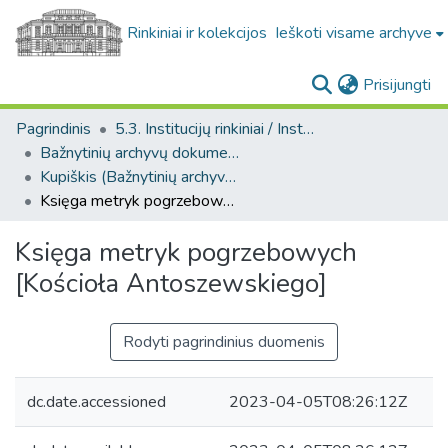
Rinkiniai ir kolekcijos
Ieškoti visame archyve
(c
Prisijungti
Pagrindinis
5.3. Institucijų rinkiniai / Institutional collections
Bažnytinių archyvų dokumentų kolekcija. F268
Kupiškis (Bažnytinių archyvų dokumentų kolekcija. F268)
Księga metryk pogrzebowych [Kościoła Antoszewskiego]
Księga metryk pogrzebowych
[Kościoła Antoszewskiego]
Rodyti pagrindinius duomenis
dc.date.accessioned
2023-04-05T08:26:12Z