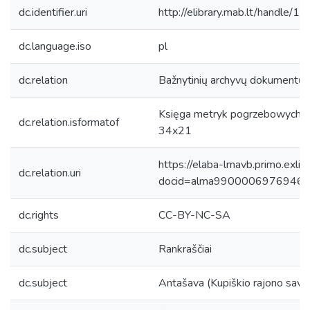
dc.identifier.uri
http://elibrary.mab.lt/handle/1
dc.language.iso
pl
dc.relation
Bažnytinių archyvų dokumentų k
Księga metryk pogrzebowych [K
dc.relation.isformatof
34x21
https://elaba-lmavb.primo.exlib
dc.relation.uri
docid=alma9900006976946
dc.rights
CC-BY-NC-SA
dc.subject
Rankraščiai
dc.subject
Antašava (Kupiškio rajono saviv