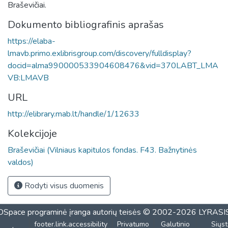
Braševičiai.
Dokumento bibliografinis aprašas
https://elaba-
lmavb.primo.exlibrisgroup.com/discovery/fulldisplay?
docid=alma990000533904608476&vid=370LABT_LMA
VB:LMAVB
URL
http://elibrary.mab.lt/handle/1/12633
Kolekcijoje
Braševičiai (Vilniaus kapitulos fondas. F43. Bažnytinės
valdos)
Rodyti visus duomenis
DSpace programinė įranga
autorių teisės © 2002-2026
LYRASI
footer.link.accessibility
Privatumo
Galutinio
Siųst