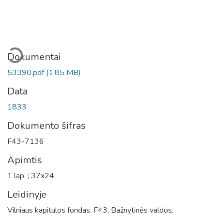
eliama...
Dokumentai
53390.pdf
(1.85 MB)
Data
1833
Dokumento šifras
F43-7136
Apimtis
1 lap. ; 37x24.
Leidinyje
Vilniaus kapitulos fondas. F43, Bažnytinės valdos.