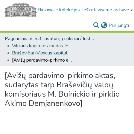
Rinkiniai ir kolekcijos
Ieškoti visame archyve
(c
Prisijungti
Pagrindinis
5.3. Institucijų rinkiniai / Institutional collections
Vilniaus kapitulos fondas. F43
Braševičiai (Vilniaus kapitulos fondas. F43. Bažnytinės valdos)
[Avižų pardavimo-pirkimo aktas, sudarytas tarp Braševičių valdų komisoriaus M. Buinickio ir pirklio Akimo Demjanenkovo]
[Avižų pardavimo-pirkimo aktas,
sudarytas tarp Braševičių valdų
komisoriaus M. Buinickio ir pirklio
Akimo Demjanenkovo]