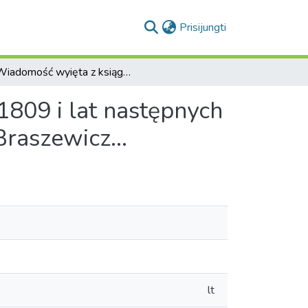
(current)
Prisijungti
Wiadomość wyięta z ksiąg kassyinych pod rokiem 1809 i lat następnych co do intraty i remanentów z maiątku kapitulnego Braszewicz...
809 i lat następnych
raszewicz...
lt