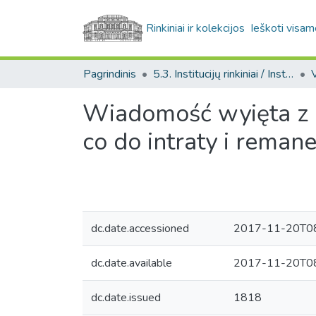
Rinkiniai ir kolekcijos
Ieškoti visam
Pagrindinis
5.3. Institucijų rinkiniai / Institutional collections
Wiadomość wyięta z k
co do intraty i reman
dc.date.accessioned
2017-11-20T08
dc.date.available
2017-11-20T08
dc.date.issued
1818