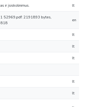
s ir įsiskolinimus.
lt
: 1 52969.pdf: 2191893 bytes,
en
1818
lt
lt
lt
lt
lt