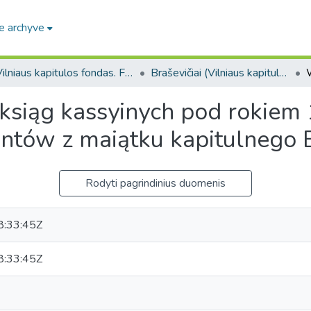
e archyve
Vilniaus kapitulos fondas. F43
Braševičiai (Vilniaus kapitulos fondas. F43. Bažnytinės valdos)
siąg kassyinych pod rokiem 1
entów z maiątku kapitulnego B
Rodyti pagrindinius duomenis
:33:45Z
:33:45Z