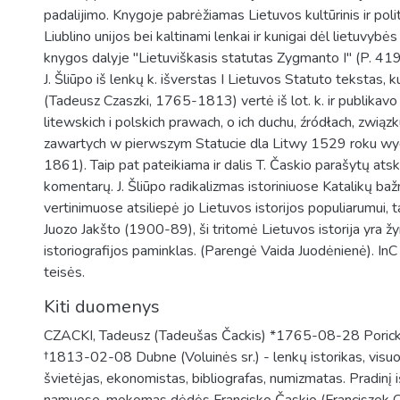
padalijimo. Knygoje pabrėžiamas Lietuvos kultūrinis ir poli
Liublino unijos bei kaltinami lenkai ir kunigai dėl lietuvybė
knygos dalyje "Lietuviškasis statutas Zygmanto I" (P. 4
J. Šliūpo iš lenkų k. išverstas I Lietuvos Statuto tekstas, 
(Tadeusz Czaszki, 1765-1813) vertė iš lot. k. ir publikav
litewskich i polskich prawach, o ich duchu, źródłach, związk
zawartych w pierwszym Statucie dla Litwy 1529 roku w
1861). Taip pat pateikiama ir dalis T. Časkio parašytų atsk
komentarų. J. Šliūpo radikalizmas istoriniuose Katalikų bažn
vertinimuose atsiliepė jo Lietuvos istorijos populiarumui, t
Juozo Jakšto (1900-89), ši tritomė Lietuvos istorija yra ž
istoriografijos paminklas. (Parengė Vaida Juodėnienė). InC 
teisės.
Kiti duomenys
CZACKI, Tadeusz (Tadeušas Čackis) *1765-08-28 Poricke
†1813-02-08 Dubne (Voluinės sr.) - lenkų istorikas, visu
švietėjas, ekonomistas, bibliografas, numizmatas. Pradinį iš