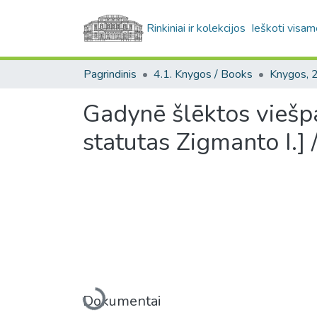
Rinkiniai ir kolekcijos
Ieškoti visam
Pagrindinis
4.1. Knygos / Books
Gadynē šlēktos viešpa
statutas Zigmanto I.] 
Įkeliama...
Dokumentai