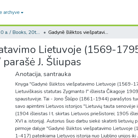
e archyve
Knygos, 20 a. / Books, 20th century
Gadynē šlēktos viešpatavimo Lietuvoje (1569-1795) ; [Lietuviškasis statutas Zigmanto I.] / parašė J. Šliupas
tavimo Lietuvoje (1569-1795)
/ parašė J. Šliupas
Anotacija, santrauka
Knyga "Gadynė šlėktos viešpatavimo Lietuvoje (1569-17
Lietuviškasis statutas Zygmanto I" išleista Čikagoje 190
spaustuvėje. Tai - Jono Šliūpo (1861-1944) parašytos tu
savo apimtimi Lietuvos istorijos "Lietuvių tauta senovėje ir
(1904 išleistas I t. skirtas Lietuvos priešistorei; 1905 išlei
XVI a. istoriją). Autorius šiuo darbu siekė skatinti lietuvių 
pirmoje dalyje "Gadynė šlėktos viešpatavimo Lietuvoje 
1-417) pateikiama Lietuvos istorija nuo Liublino unijos iki