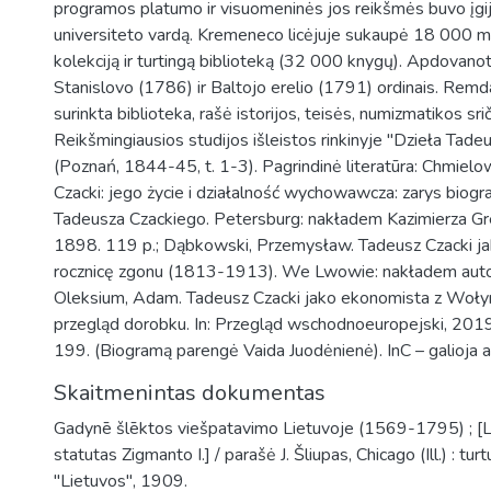
programos platumo ir visuomeninės jos reikšmės buvo įgi
universiteto vardą. Kremeneco licėjuje sukaupė 18 000 m
kolekciją ir turtingą biblioteką (32 000 knygų). Apdovano
Stanislovo (1786) ir Baltojo erelio (1791) ordinais. Rem
surinkta biblioteka, rašė istorijos, teisės, numizmatikos sri
Reikšmingiausios studijos išleistos rinkinyje "Dzieła Tad
(Poznań, 1844-45, t. 1-3). Pagrindinė literatūra: Chmielow
Czacki: jego życie i działalność wychowawcza: zarys biogra
Tadeusza Czackiego. Petersburg: nakładem Kazimierza G
1898. 119 p.; Dąbkowski, Przemysław. Tadeusz Czacki ja
rocznicę zgonu (1813-1913). We Lwowie: nakładem autor
Oleksium, Adam. Tadeusz Czacki jako ekonomista z Woły
przegląd dorobku. In: Przegląd wschodnoeuropejski, 2019, 
199. (Biogramą parengė Vaida Juodėnienė). InC – galioja a
Skaitmenintas dokumentas
Gadynē šlēktos viešpatavimo Lietuvoje (1569-1795) ; [L
statutas Zigmanto I.] / parašė J. Šliupas, Chicago (Ill.) : tur
"Lietuvos", 1909.