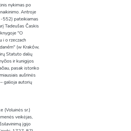
tinis nykimas po
s naikinimo. Antroje
19-552) pateikiamas
kurį Tadeušas Časkis
o knygoje "O
u i o rzeczach
ydaném" (w Krakόw,
irų Statuto dalių
yčios ir kunigijos
ačiau, pasak istoriko
ymiausiais aušrinės
– galioja autorių
 (Voluinės sr.)
omenės veikėjas,
silavinimą įgijo