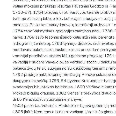
namuose, mokomas dėdės Francisko Časkio (Franciszek C
vėliau mokslus prižiūrėjo jėzuitas Faustinas Grodzickis (Fa
1710-87). 1784 pradėjo dirbti Varšuvos teisme praktikant
tyrinėjo Zaluskių bibliotekos kolekcijas, studijavo istoriją, t
mokslus. Paskirtas tvarkyti privatų karališkąjį archyvą ir L
1784 tapo Valstybinės geologijos tarnybos nariu. 1786-9
narys. 1786 savo lėšomis išleido kelių inžinierių parengtą 
hidrografinį žemėlapį. 1788 tyrinėjo druskos radimvietes i
moldavais, pakėlusiais druskos kainas bei sudarė prekybos
komisijai pateikė valstybės lėšų gerinimo projektą. 1791
vaivadiją ir sudarė Vavelio pilies vertingų istorinių daiktų
pateikė žydų teisių sulyginimo su krikščionių teisėmis re
1792 pradėjo rinkti istorinę medžiagą, Poricke sukaupė did
daugybe rankraščių. 1793-94 gyveno Krokuvoje ir tyrinė
akademijos bibliotekos kolekcijas. 1800 Varšuvoje kartu s
Mokslo bičiulių draugiją. 1802 vienas iš prekybos draugij
dirbo Karaliaučiaus slaptajame archyve.
1803 paskirtas Voluinės, Podolsko ir Kijevo gubernijų mok
1805 įkūrė Kremeneco licėjumi vadinamą Voluinės gimnazij