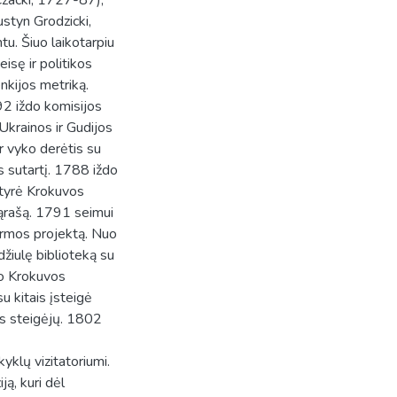
zacki, 1727-87),
ustyn Grodzicki,
u. Šiuo laikotarpiu
eisę ir politikos
enkijos metriką.
2 iždo komisijos
Ukrainos ir Gudijos
r vyko derėtis su
 sutartį. 1788 iždo
 tyrė Krokuvos
 sąrašą. 1791 seimui
formos projektą. Nuo
žiulę biblioteką su
jo Krokuvos
u kitais įsteigė
os steigėjų. 1802
yklų vizitatoriumi.
ą, kuri dėl