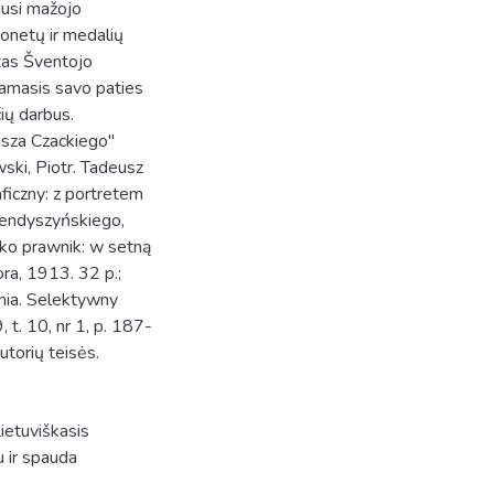
jusi mažojo
onetų ir medalių
tas Šventojo
damasis savo paties
čių darbus.
eusza Czackiego"
ski, Piotr. Tadeusz
ficzny: z portretem
rendyszyńskiego,
ko prawnik: w setną
a, 1913. 32 p.;
nia. Selektywny
t. 10, nr 1, p. 187-
utorių teisės.
ietuviškasis
tu ir spauda