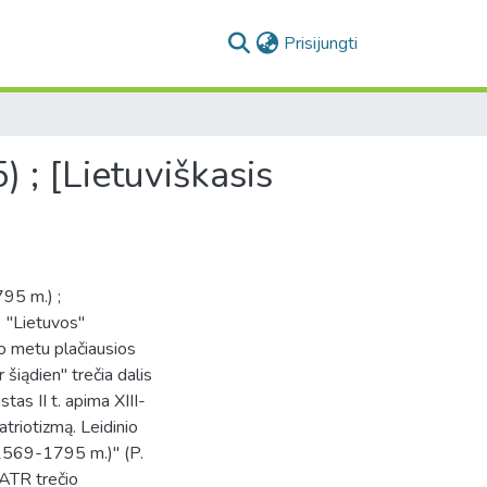
(current)
Prisijungti
 ; [Lietuviškasis
95 m.) ;
9 "Lietuvos"
o metu plačiausios
 šiądien" trečia dalis
stas II t. apima XIII-
patriotizmą. Leidinio
(1569-1795 m.)" (P.
 ATR trečio