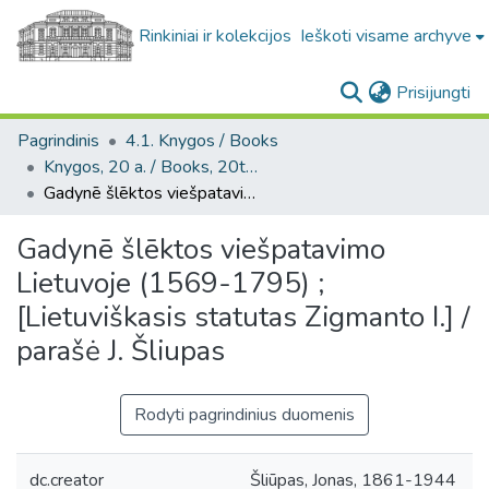
Rinkiniai ir kolekcijos
Ieškoti visame archyve
(c
Prisijungti
Pagrindinis
4.1. Knygos / Books
Knygos, 20 a. / Books, 20th century
Gadynē šlēktos viešpatavimo Lietuvoje (1569-1795) ; [Lietuviškasis statutas Zigmanto I.] / parašė J. Šliupas
Gadynē šlēktos viešpatavimo
Lietuvoje (1569-1795) ;
[Lietuviškasis statutas Zigmanto I.] /
parašė J. Šliupas
Rodyti pagrindinius duomenis
dc.creator
Šliūpas, Jonas, 1861-1944