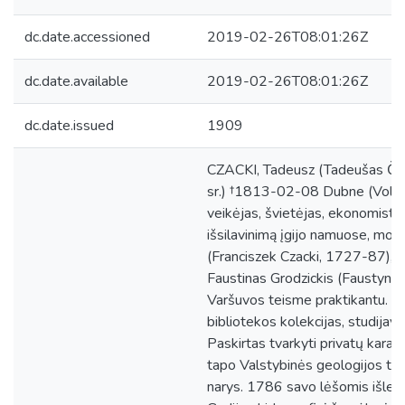
dc.date.accessioned
2019-02-26T08:01:26Z
dc.date.available
2019-02-26T08:01:26Z
dc.date.issued
1909
CZACKI, Tadeusz (Tadeušas Ča
sr.) †1813-02-08 Dubne (Voluinė
veikėjas, švietėjas, ekonomistas
išsilavinimą įgijo namuose, mo
(Franciszek Czacki, 1727-87), vė
Faustinas Grodzickis (Faustyn G
Varšuvos teisme praktikantu. Šiu
bibliotekos kolekcijas, studijavo 
Paskirtas tvarkyti privatų karal
tapo Valstybinės geologijos ta
narys. 1786 savo lėšomis išleido