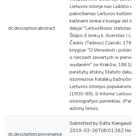
Lietuvos istorija nuo Liublino un
pabrėžiamas Lietuvos kultūrinis i
kaltinami lenkai ir kunigai dėl l
dc.description.abstract
dalyje "Lietuviškasis statutas 
Šliūpo iš lenkų k. išverstas I L
Časkis (Tadeusz Czaszki, 1765-1
knygoje "O litewskich i polskich
o rzeczach zawartych w pierws
wydaném" (w Krakόw, 1861). Tai
parašytų atskirų Statuto dalių k
istoriniuose Katalikų bažnyčios i
Lietuvos istorijos populiarumui, 
(1900-89), ši tritomė Lietuvos i
istoriografijos paminklas. (Pare
autorių teisės.
Submitted by Edita Klangauskai
2019-02-26T08:01:26Z No. of 
dc.description.provenance