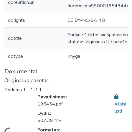
dc.relation.uri
docid=alma9900019543444
dc.rights
CC BY-NC-SA 4.0
Gadynē šlēktos viešpatavimo Li
dc.title
statutas Zigmanto I.] / parašė J.
dc.type
Knyga
Dokumentai
Originalus paketas
Rodoma
1 - 1 iš 1
Pavadinimas:
195434.pdf
Atsisi
ųsti
Dydis:
507.39 MB
Formatas: