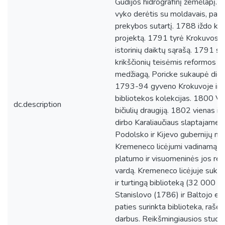
Gudijos hidrografinį žemėlapį. 
vyko derėtis su moldavais, pakė
prekybos sutartį. 1788 iždo kom
projektą. 1791 tyrė Krokuvos vai
istorinių daiktų sąrašą. 1791 se
krikščionių teisėmis reformos pr
medžiagą, Poricke sukaupė didži
1793-94 gyveno Krokuvoje ir t
bibliotekos kolekcijas. 1800 Va
dc.description
bičiulių draugiją. 1802 vienas i
dirbo Karaliaučiaus slaptajame 
Podolsko ir Kijevo gubernijų mo
Kremeneco licėjumi vadinamą Vo
platumo ir visuomeninės jos rei
vardą. Kremeneco licėjuje suka
ir turtingą biblioteką (32 000
Stanislovo (1786) ir Baltojo e
paties surinkta biblioteka, rašė 
darbus. Reikšmingiausios studijo