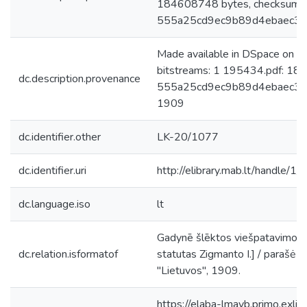
184608748 bytes, checksum:
555a25cd9ec9b89d4ebaec35
Made available in DSpace on 
bitstreams: 1 195434.pdf: 18
dc.description.provenance
555a25cd9ec9b89d4ebaec35f3
1909
dc.identifier.other
LK-20/1077
dc.identifier.uri
http://elibrary.mab.lt/handle/1
dc.language.iso
lt
Gadynē šlēktos viešpatavimo Li
dc.relation.isformatof
statutas Zigmanto I.] / parašė J. Š
"Lietuvos", 1909.
https://elaba-lmavb.primo.exlib