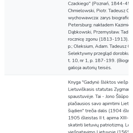
Czackiego" (Poznań, 1844-45, t.
Chmielowski, Piotr. Tadeusz Czac
wychowawcza: zarys biograficzn
Petersburg: nakładem Kazimier
Dąbkowski, Przemysław. Tadeus
rocznicę zgonu (1813-1913). 
p.; Oleksium, Adam. Tadeusz Cz
Selektywny przegląd dorobku. 
t. 10, nr 1, p. 187-199. (Biogr
galioja autorių teisės.
Knyga "Gadynė šlėktos viešpat
Lietuviškasis statutas Zygmanto
spaustuvėje. Tai - Jono Šliūpo
plačiausios savo apimtimi Lietuv
šiądien" trečia dalis (1904 išleis
1905 išleistas II t. apima XIII-XV
skatinti lietuvių patriotizmą. L
viešpatavimo Lietuvoje (1569-