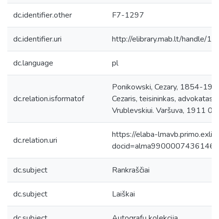
dc.identifier.other
F7-1297
dc.identifier.uri
http://elibrary.mab.lt/handle/1
dc.language
pl
Ponikowski, Cezary, 1854-1944.
dc.relation.isformatof
Cezaris, teisininkas, advokatas, c
Vrublevskiui. Varšuva, 1911 04 
https://elaba-lmavb.primo.exlib
dc.relation.uri
docid=alma9900007436146
dc.subject
Rankraščiai
dc.subject
Laiškai
dc.subject
Autografų kolekcija