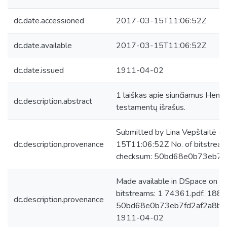
dc.date.accessioned
2017-03-15T11:06:52Z
dc.date.available
2017-03-15T11:06:52Z
dc.date.issued
1911-04-02
1 laiškas apie siunčiamus Henri
dc.description.abstract
testamentų išrašus.
Submitted by Lina Vepštaitė (
dc.description.provenance
15T11:06:52Z No. of bitstrea
checksum: 50bd68e0b73eb7f
Made available in DSpace on 
bitstreams: 1 74361.pdf: 188
dc.description.provenance
50bd68e0b73eb7fd2af2a8b5a4
1911-04-02