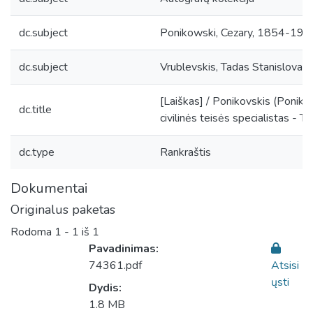
dc.subject
Ponikowski, Cezary, 1854-194
dc.subject
Vrublevskis, Tadas Stanislova
[Laiškas] / Ponikovskis (Ponikow
dc.title
civilinės teisės specialistas - Ta
dc.type
Rankraštis
Dokumentai
Originalus paketas
Rodoma
1 - 1 iš 1
Pavadinimas:
74361.pdf
Atsisi
ųsti
Dydis:
1.8 MB