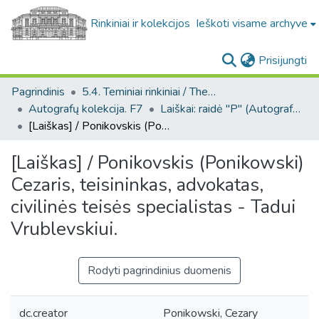
Rinkiniai ir kolekcijos
Ieškoti visame archyve
(c
Prisijungti
Pagrindinis
5.4. Teminiai rinkiniai / Thematic collections
Autografų kolekcija. F7
Laiškai: raidė "P" (Autografų kolekcija. F7)
[Laiškas] / Ponikovskis (Ponikowski) Cezaris, teisininkas, advokatas, civilinės teisės specialistas - Tadui Vrublevskiui.
[Laiškas] / Ponikovskis (Ponikowski)
Cezaris, teisininkas, advokatas,
civilinės teisės specialistas - Tadui
Vrublevskiui.
Rodyti pagrindinius duomenis
dc.creator
Ponikowski, Cezary