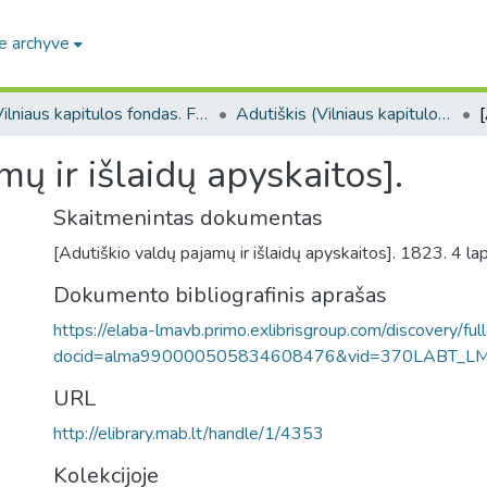
e archyve
Vilniaus kapitulos fondas. F43
Adutiškis (Vilniaus kapitulos fondas. F43. Bažnytinės valdos)
ų ir išlaidų apyskaitos].
Skaitmenintas dokumentas
[Adutiškio valdų pajamų ir išlaidų apyskaitos]. 1823. 4 lap
Dokumento bibliografinis aprašas
https://elaba-lmavb.primo.exlibrisgroup.com/discovery/ful
docid=alma990000505834608476&vid=370LABT_L
URL
http://elibrary.mab.lt/handle/1/4353
Kolekcijoje