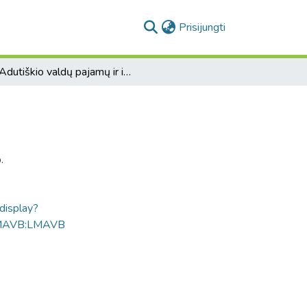
(current)
Prisijungti
[Adutiškio valdų pajamų ir išlaidų apyskaitos].
.
ldisplay?
MAVB:LMAVB