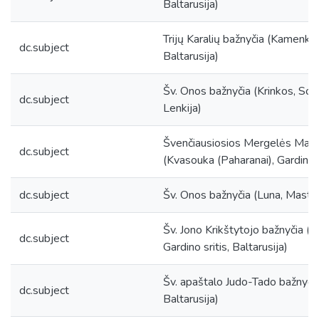
Baltarusija)
Trijų Karalių bažnyčia (Kamenka, 
dc.subject
Baltarusija)
Šv. Onos bažnyčia (Krinkos, Soku
dc.subject
Lenkija)
Švenčiausiosios Mergelės Marij
dc.subject
(Kvasouka (Paharanai), Gardino ra
dc.subject
Šv. Onos bažnyčia (Luna, Mastų r
Šv. Jono Krikštytojo bažnyčia (M
dc.subject
Gardino sritis, Baltarusija)
Šv. apaštalo Judo-Tado bažnyčia 
dc.subject
Baltarusija)