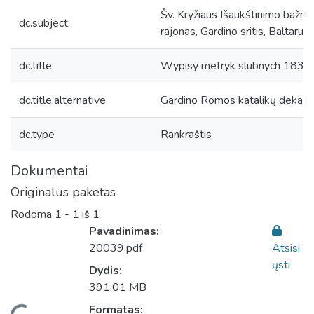
Šv. Kryžiaus Išaukštinimo bažny
dc.subject
rajonas, Gardino sritis, Baltarusi
dc.title
Wypisy metryk slubnych 1834 ro
dc.title.alternative
Gardino Romos katalikų dekan
dc.type
Rankraštis
Dokumentai
Originalus paketas
Rodoma
1 - 1 iš 1
Pavadinimas:
20039.pdf
Atsisi
ųsti
Dydis:
391.01 MB
Formatas: