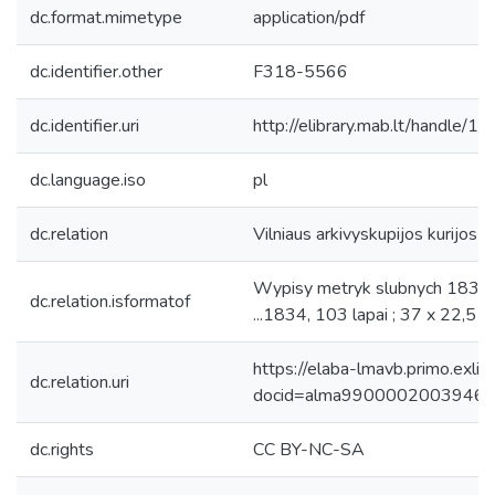
dc.format.mimetype
application/pdf
dc.identifier.other
F318-5566
dc.identifier.uri
http://elibrary.mab.lt/handle/1
dc.language.iso
pl
dc.relation
Vilniaus arkivyskupijos kurijos
Wypisy metryk slubnych 1834 r
dc.relation.isformatof
...1834, 103 lapai ; 37 x 22,5 c
https://elaba-lmavb.primo.exlib
dc.relation.uri
docid=alma9900002003946
dc.rights
CC BY-NC-SA