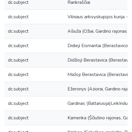
dc.subject
Rankraščiai
dc.subject
Vilniaus arkivyskupijos kurija - 
dc.subject
Ašiuža (Ožiai, Gardino rajonas ir s
dc.subject
Didieji Eismantai (Berastavicos r
dc.subject
Didžioji Berastavica (Berastavico
dc.subject
Mažoji Berastavica (Berastavicos
dc.subject
Ežeronys (Aziorai, Gardino rajonas
dc.subject
Gardinas (Baltarusija)LinkIndura (
dc.subject
Kamenka (Ščiutino rajonas, Gardin