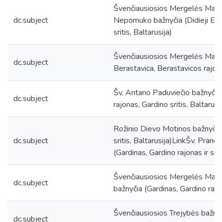
Švenčiausiosios Mergelės Marij
dc.subject
Nepomuko bažnyčia (Didieji Eism
sritis, Baltarusija)
Švenčiausiosios Mergelės Marij
dc.subject
Berastavica, Berastavicos rajonas
Šv. Antano Paduviečio bažnyčia 
dc.subject
rajonas, Gardino sritis, Baltarusi
Rožinio Dievo Motinos bažnyčia (
dc.subject
sritis, Baltarusija)LinkŠv. Pran
(Gardinas, Gardino rajonas ir srit
Švenčiausiosios Mergelės Marij
dc.subject
bažnyčia (Gardinas, Gardino rajona
Švenčiausiosios Trejybės bažnyčia
dc.subject