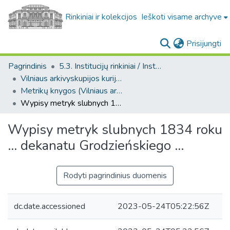
Rinkiniai ir kolekcijos
Ieškoti visame archyve
(c
Prisijungti
Pagrindinis
5.3. Institucijų rinkiniai / Institutional collections
Vilniaus arkivyskupijos kurijos fondas. F318
Metrikų knygos (Vilniaus arkivyskupijos kurijos fondas. F318)
Wypisy metryk slubnych 1834 roku ... dekanatu Grodzieńskiego ...
Wypisy metryk slubnych 1834 roku
... dekanatu Grodzieńskiego ...
Rodyti pagrindinius duomenis
dc.date.accessioned
2023-05-24T05:22:56Z