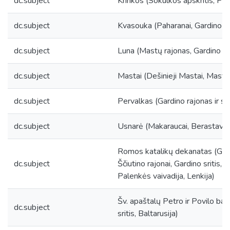
dc.subject
Krinkos (Sokulkos apskritis, Pal
dc.subject
Kvasouka (Paharanai, Gardino rajo
dc.subject
Luna (Mastų rajonas, Gardino srit
dc.subject
Mastai (Dešinieji Mastai, Mastų r
dc.subject
Pervalkas (Gardino rajonas ir srit
dc.subject
Usnarė (Makaraucai, Berastavicos
Romos katalikų dekanatas (Gard
dc.subject
Ščiutino rajonai, Gardino sritis, 
Palenkės vaivadija, Lenkija)
Šv. apaštalų Petro ir Povilo baž
dc.subject
sritis, Baltarusija)