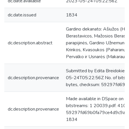
dc.date.available
2023-05-24T05:22:56Z
dc.date.issued
1834
Gardino dekanato: Ašiužos (Hož
Berastavicos, Mažosios Berastav
dc.description.abstract
parapijinės, Gardino Užnemunės
Krinkos, Kvasoukos (Paharanų),
Pervalko ir Usnarės (Makarauc
Submitted by Edita Breidokien
dc.description.provenance
05-24T05:22:56Z No. of bits
bytes, checksum: 59297fd6
Made available in DSpace on 
bitstreams: 1 20039.pdf: 410
dc.description.provenance
59297fd69b0fa79ce4d9c9a264
1834