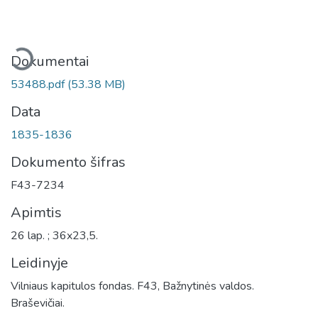
keliama...
Dokumentai
53488.pdf
(53.38 MB)
Data
1835-1836
Dokumento šifras
F43-7234
Apimtis
26 lap. ; 36x23,5.
Leidinyje
Vilniaus kapitulos fondas. F43, Bažnytinės valdos.
Braševičiai.