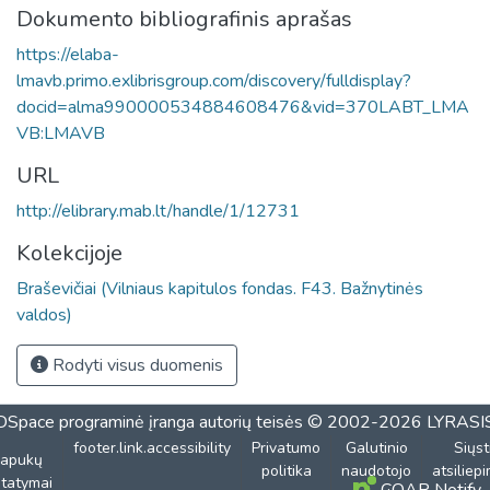
Dokumento bibliografinis aprašas
https://elaba-
lmavb.primo.exlibrisgroup.com/discovery/fulldisplay?
docid=alma990000534884608476&vid=370LABT_LMA
VB:LMAVB
URL
http://elibrary.mab.lt/handle/1/12731
Kolekcijoje
Braševičiai (Vilniaus kapitulos fondas. F43. Bažnytinės
valdos)
Rodyti visus duomenis
DSpace programinė įranga
autorių teisės © 2002-2026
LYRASI
footer.link.accessibility
Privatumo
Galutinio
Siųst
lapukų
politika
naudotojo
atsiliep
tatymai
COAR Notify