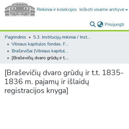
Rinkiniai ir kolekcijos
Ieškoti visame archyve
(c
Prisijungti
Pagrindinis
5.3. Institucijų rinkiniai / Institutional collections
Vilniaus kapitulos fondas. F43
Braševičiai (Vilniaus kapitulos fondas. F43. Bažnytinės valdos)
[Braševičių dvaro grūdų ir t.t. 1835-1836 m. pajamų ir išlaidų registracijos knyga]
[Braševičių dvaro grūdų ir t.t. 1835-
1836 m. pajamų ir išlaidų
registracijos knyga]