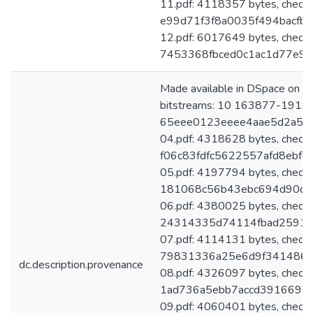
11.pdf: 4118357 bytes, check
e99d71f3f8a0035f494bacfb
12.pdf: 6017649 bytes, check
7453368fbced0c1ac1d77e9e
Made available in DSpace on 
bitstreams: 10 163877-1919-
65eee0123eeee4aae5d2a53a
04.pdf: 4318628 bytes, check
f06c83fdfc5622557afd8ebf8
05.pdf: 4197794 bytes, check
181068c56b43ebc694d90de
06.pdf: 4380025 bytes, check
24314335d74114fbad25911
07.pdf: 4114131 bytes, check
79831336a25e6d9f3414860
dc.description.provenance
08.pdf: 4326097 bytes, check
1ad736a5ebb7accd3916692
09.pdf: 4060401 bytes, check