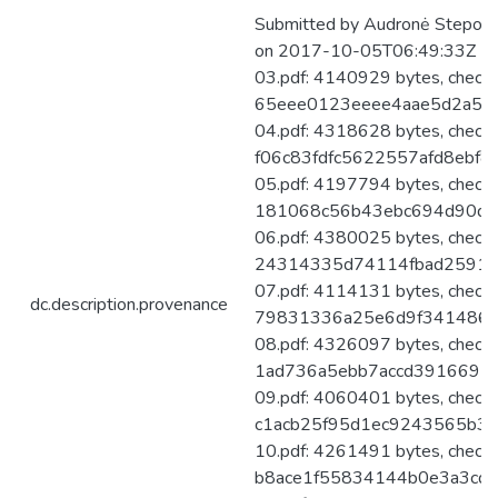
Submitted by Audronė Steponai
on 2017-10-05T06:49:33Z No.
03.pdf: 4140929 bytes, check
65eee0123eeee4aae5d2a53a
04.pdf: 4318628 bytes, check
f06c83fdfc5622557afd8ebf8
05.pdf: 4197794 bytes, check
181068c56b43ebc694d90de
06.pdf: 4380025 bytes, check
24314335d74114fbad25911
07.pdf: 4114131 bytes, check
dc.description.provenance
79831336a25e6d9f3414860
08.pdf: 4326097 bytes, check
1ad736a5ebb7accd3916692
09.pdf: 4060401 bytes, check
c1acb25f95d1ec9243565b3c
10.pdf: 4261491 bytes, check
b8ace1f55834144b0e3a3cd4