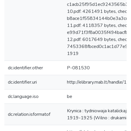
c1acb25f95d1ec9243565b3c
10.pdf: 4261491 bytes, check
b8ace1f55834144b0e3a3cd4
11.pdf: 4118357 bytes, check
e99d71f3f8a0035f494bacfb
12.pdf: 6017649 bytes, check
7453368fbced0c1ac1d77e9ee4
1919
dc.identifier.other
P-081530
dc.identifier.uri
http://elibrary.mab.lt/handle/1
dc.language.iso
be
Krynica : tydniowaja katalickaja
dc.relation.isformatof
1919-1925 (Wilno : drukarnia