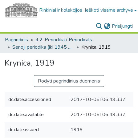
Rinkiniai ir kolekcijos
Ieškoti visame archyve
(c
Prisijungti
Pagrindinis
4.2. Periodika / Periodicals
Senoji periodika (iki 1945 m.) / Old periodicals (pre-1945)
Krynica, 1919
Krynica, 1919
Rodyti pagrindinius duomenis
dc.date.accessioned
2017-10-05T06:49:33Z
dc.date.available
2017-10-05T06:49:33Z
dc.date.issued
1919