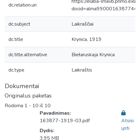
https://elaba-lmavb.primo.exlib
dc.relation.uri
docid=alma9900016387744
dc.subject
Laikraščiai
dc.title
Krynica, 1919
dc.title.alternative
Biełaruskaja Krynica
dc.type
Laikraštis
Dokumentai
Originalus paketas
Rodoma
1 - 10 iš 10
Pavadinimas:
163877-1919-03.pdf
Atsisi
ųsti
Dydis:
3.95 MB