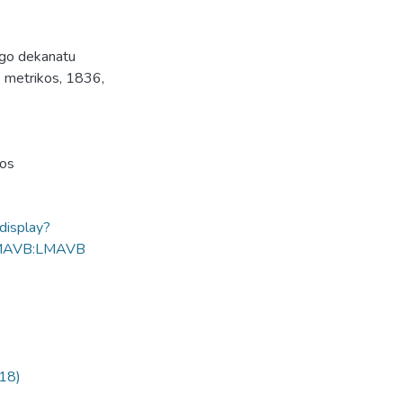
ego dekanatu
 metrikos, 1836,
gos
ldisplay?
MAVB:LMAVB
318)