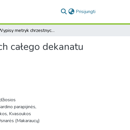
(current)
Prisijungti
Wypisy metryk chrzestnych z kościołow parafialnych całego dekanatu Grodzieńskiego
ch całego dekanatu
džiosios
ardino parapijinės,
nkos, Kvasoukos
 Usnarės (Makaraucų)