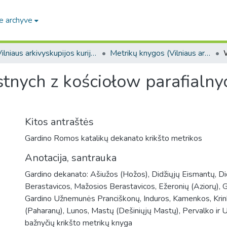
e archyve
Vilniaus arkivyskupijos kurijos fondas. F318
Metrikų knygos (Vilniaus arkivyskupijos kurijos fondas. F318)
tnych z kościołow parafialny
Kitos antraštės
Gardino Romos katalikų dekanato krikšto metrikos
Anotacija, santrauka
Gardino dekanato: Ašiužos (Hožos), Didžiųjų Eismantų, Di
Berastavicos, Mažosios Berastavicos, Ežeronių (Aziorų), G
Gardino Užnemunės Pranciškonų, Induros, Kamenkos, Kri
(Paharanų), Lunos, Mastų (Dešiniųjų Mastų), Pervalko ir
bažnyčių krikšto metrikų knyga