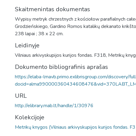
Skaitmenintas dokumentas
Wypisy metryk chrzestnych z kościołow parafialnych cał
Grodzieńskiego, Gardino Romos katalikų dekanato krikšto
238 lapai ; 38 x 22 cm.
Leidinyje
Vilniaus arkivyskupijos kurijos fondas. F318, Metrikų kny
Dokumento bibliografinis aprašas
https://elaba-lmavb.primo.exlibrisgroup.com/discovery/ful
docid=alma990000360434608476&vid=370LABT_L
URL
http://elibrary.mab.lt/handle/1/30976
Kolekcijoje
Metrikų knygos (Vilniaus arkivyskupijos kurijos fondas. F